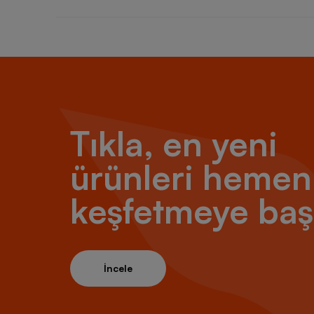
Tıkla, en yeni
ürünleri hemen
keşfetmeye baş
İncele