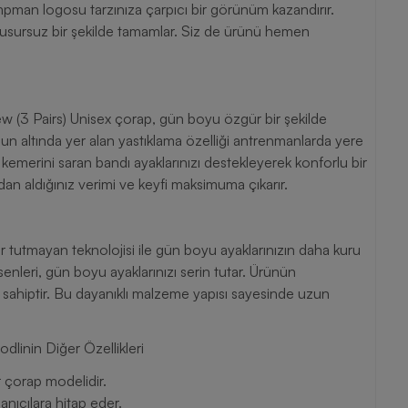
umpman logosu tarzınıza çarpıcı bir görünüm kazandırır.
 kusursuz bir şekilde tamamlar. Siz de ürünü hemen
w (3 Pairs) Unisex çorap, gün boyu özgür bir şekilde
un altında yer alan yastıklama özelliği antrenmanlarda yere
emerini saran bandı ayaklarınızı destekleyerek konforlu bir
 aldığınız verimi ve keyfi maksimuma çıkarır.
 tutmayan teknolojisi ile gün boyu ayaklarınızın daha kuru
senleri, gün boyu ayaklarınızı serin tutar. Ürünün
a sahiptir. Bu dayanıklı malzeme yapısı sayesinde uzun
linin Diğer Özellikleri
r çorap modelidir.
nıcılara hitap eder.