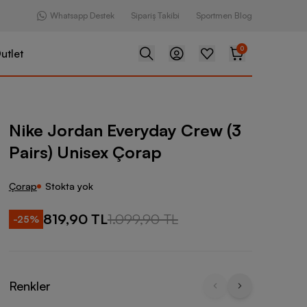
Whatsapp Destek
Sipariş Takibi
Sportmen Blog
0
utlet
Everyday Crew (3 Pairs) Unisex Çorap
Nike Jordan Everyday Crew (3
Pairs) Unisex Çorap
Çorap
Stokta yok
819,90 TL
1.099,90 TL
-
25
%
Renkler