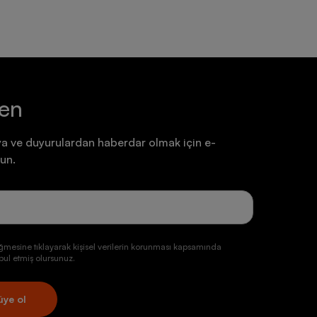
ten
a ve duyurulardan haberdar olmak için e-
un.
ğmesine tıklayarak kişisel verilerin korunması kapsamında
ul etmiş olursunuz.
üye ol