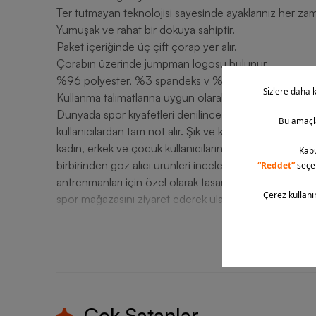
Ter tutmayan teknolojisi sayesinde ayaklarınız her zam
Yumuşak ve rahat bir dokuya sahiptir.
Paket içeriğinde üç çift çorap yer alır.
Çorabın üzerinde jumpman logosu bulunur.
%96 polyester, %3 spandeks v %1 naylon malzeme kulla
Kullanma talimatlarına uygun olarak çamaşır makinesind
Dünyada spor kıyafetleri denilince ilk akla gelen markal
kullanıcılardan tam not alır. Şık ve kaliteli geniş ürün 
kadın, erkek ve çocuk kullanıcıların tüm ihtiyaçlarını en
birbirinden göz alıcı ürünleri inceleyerek ihtiyacınız o
antrenmanları için özel olarak tasarlanan Nike Jorda
spor mağazasını ziyaret ederek ulaşabilirsiniz.
T
Çok Satanlar