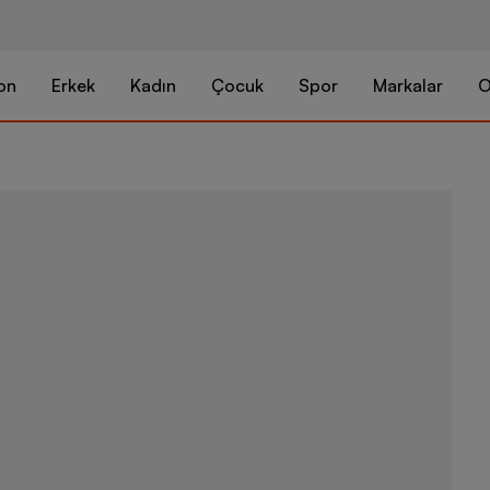
on
Erkek
Kadın
Çocuk
Spor
Markalar
O
Nike Jordan 