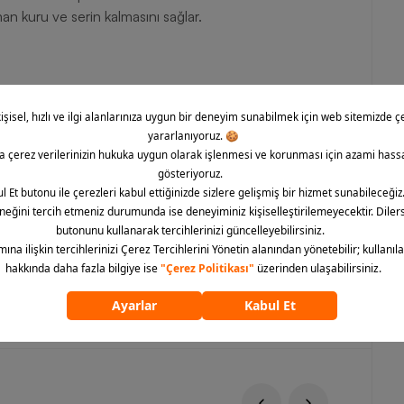
an kuru ve serin kalmasını sağlar.
nılarak üretilir.
e yıkanabilir.
arın başında gelen Nike, kaliteli hizmet anlayışıyla
yelpazesi ile hayatın her alanında size eşlik eder. Her yaştan
 iyi şekilde karşılar. Siz de Nike Jordan serisinde yer alan
lan ürünleri hemen sipariş edebilirsiniz. Basketbol
n Everyday Crew (3 Pairs) Unisex çoraba Barcin.com online
ümünü göster