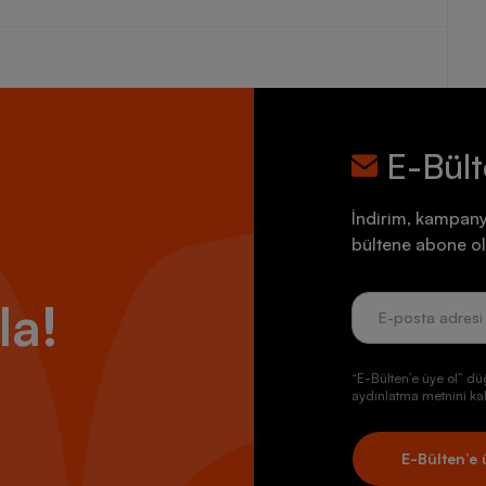
E-Bül
İndirim, kampany
bültene abone ol
la!
“E-Bülten’e üye ol” dü
aydınlatma metnini kab
E-Bülten’e 