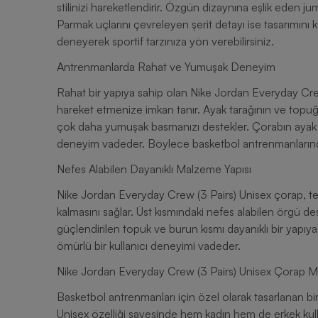
stilinizi hareketlendirir. Özgün dizaynına eşlik eden j
Parmak uçlarını çevreleyen şerit detayı ise tasarımını
deneyerek sportif tarzınıza yön verebilirsiniz.
Antrenmanlarda Rahat ve Yumuşak Deneyim
Rahat bir yapıya sahip olan Nike Jordan Everyday Cre
hareket etmenize imkan tanır. Ayak tarağının ve topuğ
çok daha yumuşak basmanızı destekler. Çorabın ayak k
deneyim vadeder. Böylece basketbol antrenmanlarından
Nefes Alabilen Dayanıklı Malzeme Yapısı
Nike Jordan Everyday Crew (3 Pairs) Unisex çorap, ter
kalmasını sağlar. Üst kısmındaki nefes alabilen örgü de
güçlendirilen topuk ve burun kısmı dayanıklı bir yapıy
ömürlü bir kullanıcı deneyimi vadeder.
Nike Jordan Everyday Crew (3 Pairs) Unisex Çorap Mod
Basketbol antrenmanları için özel olarak tasarlanan bi
Unisex özelliği sayesinde hem kadın hem de erkek kulla