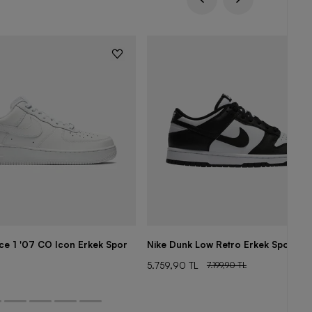
rce 1 '07 CO Icon Erkek Spor
Nike Dunk Low Retro Erkek Spor Aya
5.759,90 TL
7.199,90 TL