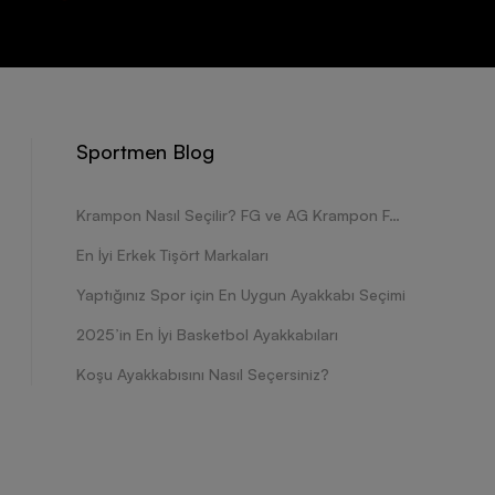
Sportmen Blog
Krampon Nasıl Seçilir? FG ve AG Krampon Farkları Nelerdir?
En İyi Erkek Tişört Markaları
Yaptığınız Spor için En Uygun Ayakkabı Seçimi
2025’in En İyi Basketbol Ayakkabıları
Koşu Ayakkabısını Nasıl Seçersiniz?