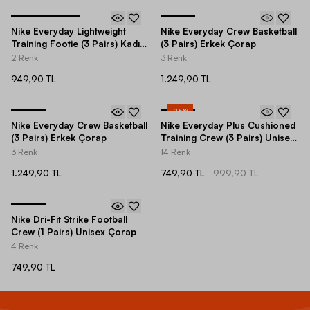
Nike Everyday Lightweight
Nike Everyday Crew Basketball
Training Footie (3 Pairs) Kadın
(3 Pairs) Erkek Çorap
Çorap
2 Renk
3 Renk
949,90 TL
1.249,90 TL
-
25
%
Nike Everyday Crew Basketball
Nike Everyday Plus Cushioned
(3 Pairs) Erkek Çorap
Training Crew (3 Pairs) Unisex
Çorap
3 Renk
14 Renk
1.249,90 TL
749,90 TL
999,90 TL
Nike Dri-Fit Strike Football
Crew (1 Pairs) Unisex Çorap
4 Renk
749,90 TL