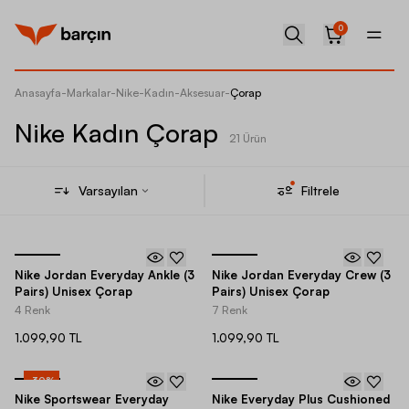
0
Anasayfa
-
Markalar
-
Nike
-
Kadın
-
Aksesuar
-
Çorap
Nike Kadın Çorap
21 Ürün
Varsayılan
Filtrele
Nike Jordan Everyday Ankle (3
Nike Jordan Everyday Crew (3
Pairs) Unisex Çorap
Pairs) Unisex Çorap
4 Renk
7 Renk
1.099,90 TL
1.099,90 TL
-
30
%
Nike Sportswear Everyday
Nike Everyday Plus Cushioned