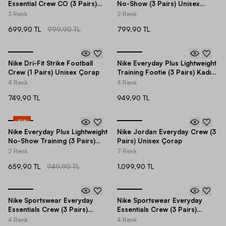
Essential Crew CO (3 Pairs)
No-Show (3 Pairs) Unisex
Unisex Çorap
Çorap
3 Renk
2 Renk
699,90 TL
999,90 TL
799,90 TL
Nike Dri-Fit Strike Football
Nike Everyday Plus Lightweight
Crew (1 Pairs) Unisex Çorap
Training Footie (3 Pairs) Kadın
Çorap
4 Renk
4 Renk
749,90 TL
949,90 TL
-
31
%
Nike Everyday Plus Lightweight
Nike Jordan Everyday Crew (3
No-Show Training (3 Pairs)
Pairs) Unisex Çorap
Kadın Çorap
2 Renk
7 Renk
659,90 TL
949,90 TL
1.099,90 TL
Nike Sportswear Everyday
Nike Sportswear Everyday
Essentials Crew (3 Pairs)
Essentials Crew (3 Pairs)
Unisex Çorap
Unisex Çorap
4 Renk
4 Renk