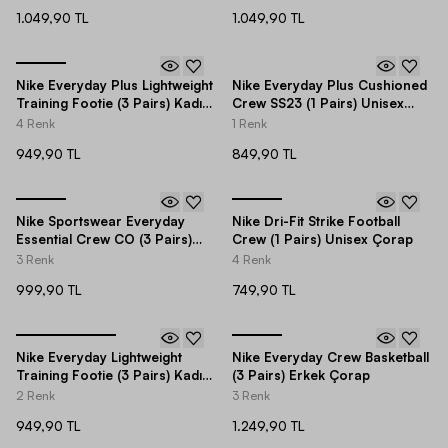
1.049,90 TL
1.049,90 TL
Nike Everyday Plus Lightweight
Nike Everyday Plus Cushioned
Training Footie (3 Pairs) Kadın
Crew SS23 (1 Pairs) Unisex
Çorap
Çorap
4 Renk
1 Renk
949,90 TL
849,90 TL
Nike Sportswear Everyday
Nike Dri-Fit Strike Football
Essential Crew CO (3 Pairs)
Crew (1 Pairs) Unisex Çorap
Unisex Çorap
3 Renk
4 Renk
999,90 TL
749,90 TL
Nike Everyday Lightweight
Nike Everyday Crew Basketball
Training Footie (3 Pairs) Kadın
(3 Pairs) Erkek Çorap
Çorap
2 Renk
3 Renk
949,90 TL
1.249,90 TL