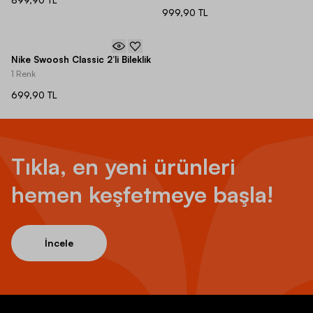
899,90 TL
999,90 TL
Nike Swoosh Classic 2’li Bileklik
1 Renk
699,90 TL
Tıkla, en yeni ürünleri
hemen keşfetmeye başla!
İncele