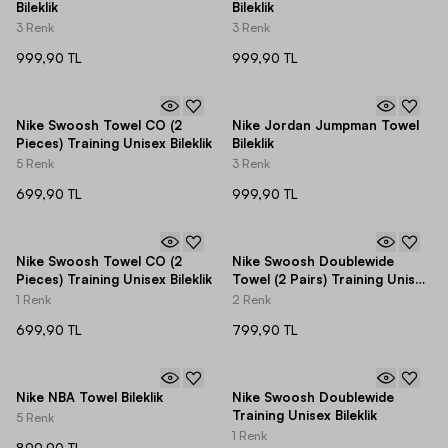
Bileklik
Bileklik
3 Renk
3 Renk
999,90 TL
999,90 TL
Nike Swoosh Towel CO (2
Nike Jordan Jumpman Towel
Pieces) Training Unisex Bileklik
Bileklik
5 Renk
3 Renk
699,90 TL
999,90 TL
Nike Swoosh Towel CO (2
Nike Swoosh Doublewide
Pieces) Training Unisex Bileklik
Towel (2 Pairs) Training Unisex
Bileklik
1 Renk
2 Renk
699,90 TL
799,90 TL
Nike NBA Towel Bileklik
Nike Swoosh Doublewide
Training Unisex Bileklik
5 Renk
1 Renk