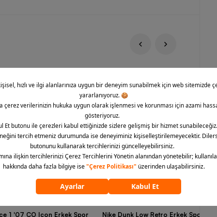
rce 1 '07 CO Icon Erkek Spor
Nike Dunk Low Retro Erkek Spor Aya