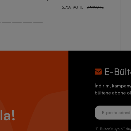
5.759,90 TL
7.199,90 TL
E-Bül
İndirim, kampany
bültene abone ol
la!
“E-Bülten’e üye ol” dü