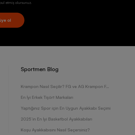
ul etmiş olursunuz.
üye ol
Sportmen Blog
Krampon Nasıl Seçilir? FG ve AG Krampon Farkları Nelerdir?
En İyi Erkek Tişört Markaları
Yaptığınız Spor için En Uygun Ayakkabı Seçimi
2025’in En İyi Basketbol Ayakkabıları
Koşu Ayakkabısını Nasıl Seçersiniz?