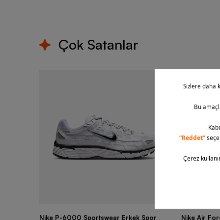
Çok Satanlar
Nike P-6000 Sportswear Erkek Spor
Nike Air Fo