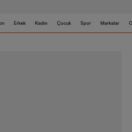
on
Erkek
Kadın
Çocuk
Spor
Markalar
O
Nike Jordan F