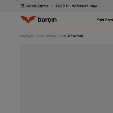
Güvenli Alışveriş
5.000 TL üzeri
Ücretsiz
kargo!
Yeni Sez
Anasayfa
-
Kadın
-
Aksesuar
-
Çanta
-
Sırt çantası