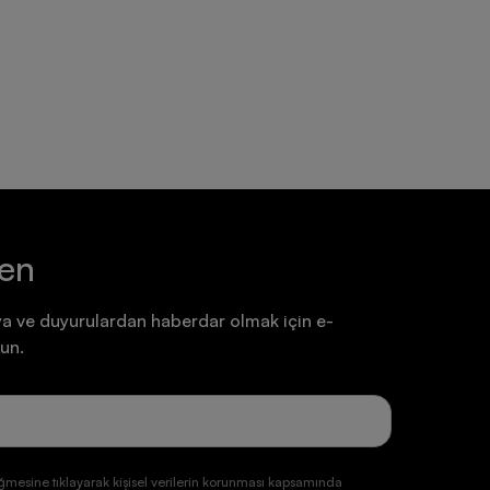
Ayakkabı
Ayakkabı
7.199,90 TL
7.199,90 TL
ten
a ve duyurulardan haberdar olmak için e-
un.
ğmesine tıklayarak kişisel verilerin korunması kapsamında