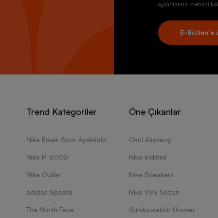
aydınlatma metnini kab
E-Bülten’e 
Trend Kategoriler
Öne Çıkanlar
Nike Erkek Spor Ayakkabı
Okul Alışverişi
Nike P-6000
Nike İndirimi
Nike Outlet
Nike Sneakers
adidas Spezial
Nike Yeni Sezon
The North Face
Sürdürülebilir Ürünler