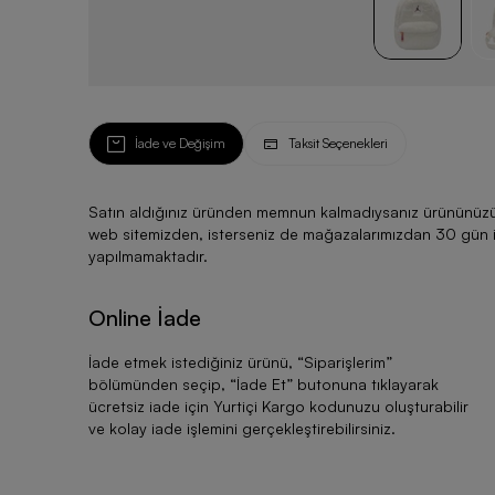
İade ve Değişim
Taksit Seçenekleri
Satın aldığınız üründen memnun kalmadıysanız ürününüzü ku
web sitemizden, isterseniz de mağazalarımızdan 30 gün için
yapılmamaktadır.
Online İade
İade etmek istediğiniz ürünü, “
Siparişlerim
”
bölümünden seçip, “
İade Et
” butonuna tıklayarak
ücretsiz iade için Yurtiçi Kargo kodunuzu oluşturabilir
ve kolay iade işlemini gerçekleştirebilirsiniz.