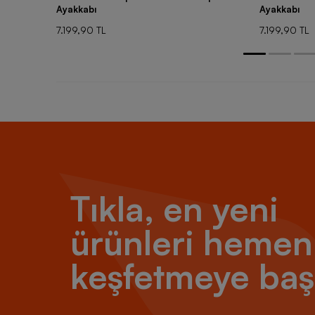
Ayakkabı
Ayakkabı
7.199,90 TL
7.199,90 TL
Tıkla, en yeni
ürünleri hemen
keşfetmeye baş