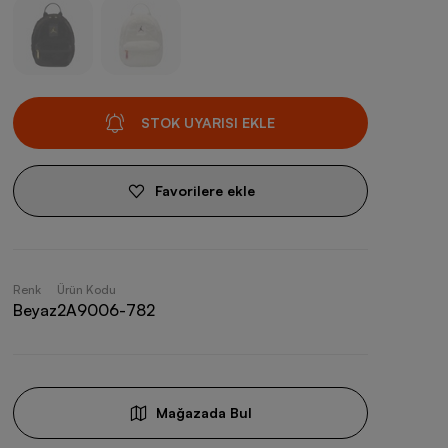
STOK UYARISI EKLE
Favorilere ekle
Renk
Ürün Kodu
Beyaz
2A9006-782
Mağazada Bul