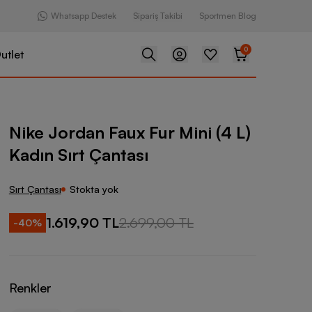
Whatsapp Destek
Sipariş Takibi
Sportmen Blog
0
utlet
aux Fur Mini (4 L) Kadın Sırt Çantası
Nike Jordan Faux Fur Mini (4 L)
Kadın Sırt Çantası
Sırt Çantası
Stokta yok
1.619,90 TL
2.699,00 TL
-
40
%
Renkler