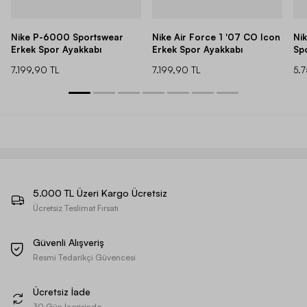
Nike P-6000 Sportswear
Nike Air Force 1 '07 CO Icon
Ni
Erkek Spor Ayakkabı
Erkek Spor Ayakkabı
Sp
7.199,90 TL
7.199,90 TL
5.
5.000 TL Üzeri Kargo Ücretsiz
Ücretsiz Teslimat Fırsatı
Güvenli Alışveriş
Resmi Tedarikçi Güvencesi
Ücretsiz İade
30 Gün İçerisinde