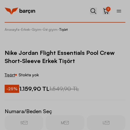
0
Anasayfa
-
Erkek
-
Giyim
-
Üst giyim
-
Tişört
Nike Jo
Nike Jordan Flight Essentials Pool Crew
Short-Sleeve Erkek Tişört
Tişört
Stokta yok
1.159,90 TL
1.549,90 TL
-
25
%
Numara/Beden Seç
S
M
L