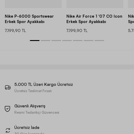
Nike P-6000 Sportswear
Nike Air Force 1 '07 CO Icon
Ni
Erkek Spor Ayakkabı
Erkek Spor Ayakkabı
Sp
7.199,90 TL
7.199,90 TL
5.
5.000 TL Üzeri Kargo Ücretsiz
Ücretsiz Teslimat Fırsatı
Güvenli Alışveriş
Resmi Tedarikçi Güvencesi
Ücretsiz İade
30 Gün İçerisinde