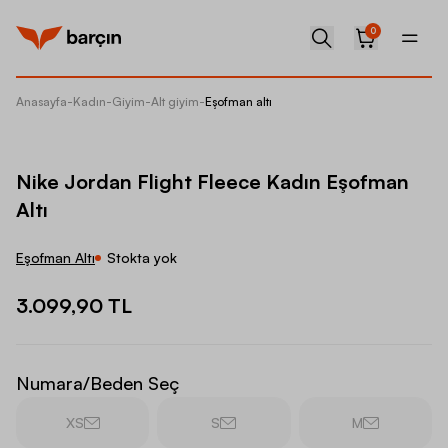
0
Anasayfa
-
Kadın
-
Giyim
-
Alt giyim
-
Eşofman altı
Nike Jo
Nike Jordan Flight Fleece Kadın Eşofman
Altı
Eşofman Altı
Stokta yok
3.099,90 TL
Numara/Beden Seç
XS
S
M