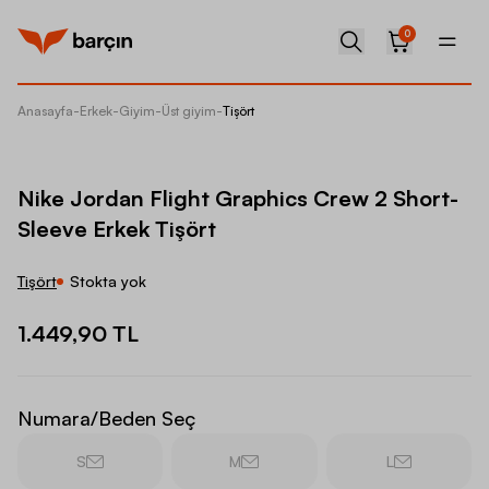
0
Anasayfa
-
Erkek
-
Giyim
-
Üst giyim
-
Tişört
Nike Jo
Nike Jordan Flight Graphics Crew 2 Short-
Sleeve Erkek Tişört
Tişört
Stokta yok
1.449,90 TL
Numara/Beden Seç
S
M
L