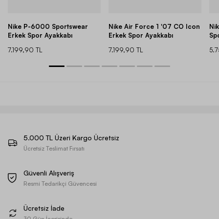
Nike P-6000 Sportswear
Nike Air Force 1 '07 CO Icon
Ni
Erkek Spor Ayakkabı
Erkek Spor Ayakkabı
Sp
7.199,90 TL
7.199,90 TL
5.
5.000 TL Üzeri Kargo Ücretsiz
Ücretsiz Teslimat Fırsatı
Güvenli Alışveriş
Resmi Tedarikçi Güvencesi
Ücretsiz İade
30 Gün İçerisinde