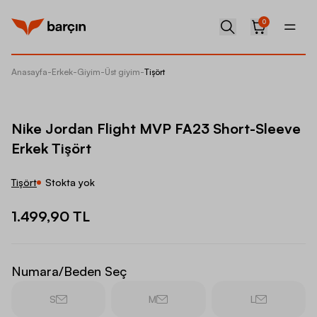
0
Anasayfa
-
Erkek
-
Giyim
-
Üst giyim
-
Tişört
Nike Jo
Nike Jordan Flight MVP FA23 Short-Sleeve
Erkek Tişört
Tişört
Stokta yok
1.499,90 TL
Numara/Beden Seç
S
M
L