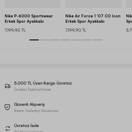
Nike P-6000 Sportswear
Nike Air Force 1 '07 CO Icon
Ni
Erkek Spor Ayakkabı
Erkek Spor Ayakkabı
Sp
7.199,90 TL
7.199,90 TL
5.
5.000 TL Üzeri Kargo Ücretsiz
Ücretsiz Teslimat Fırsatı
Güvenli Alışveriş
Resmi Tedarikçi Güvencesi
Ücretsiz İade
30 Gün İçerisinde