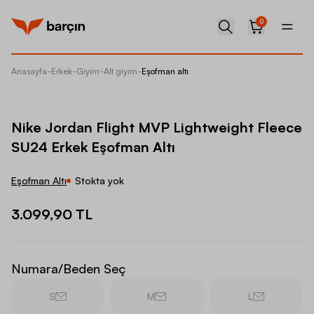
0
Anasayfa
-
Erkek
-
Giyim
-
Alt giyim
-
Eşofman altı
Nike Jo
Nike Jordan Flight MVP Lightweight Fleece
SU24 Erkek Eşofman Altı
Eşofman Altı
Stokta yok
3.099,90 TL
Numara/Beden Seç
S
M
L