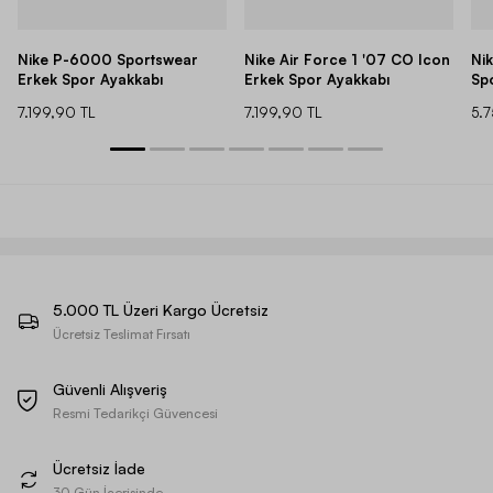
Nike P-6000 Sportswear
Nike Air Force 1 '07 CO Icon
Ni
Erkek Spor Ayakkabı
Erkek Spor Ayakkabı
Sp
7.199,90 TL
7.199,90 TL
5.
5.000 TL Üzeri Kargo Ücretsiz
Ücretsiz Teslimat Fırsatı
Güvenli Alışveriş
Resmi Tedarikçi Güvencesi
Ücretsiz İade
30 Gün İçerisinde