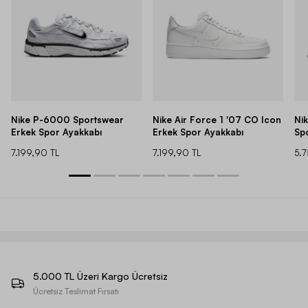
Nike P-6000 Sportswear
Nike Air Force 1 '07 CO Icon
Ni
Erkek Spor Ayakkabı
Erkek Spor Ayakkabı
Sp
7.199,90 TL
7.199,90 TL
5.
5.000 TL Üzeri Kargo Ücretsiz
Ücretsiz Teslimat Fırsatı