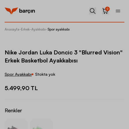
0
Anasayfa
-
Erkek
-
Ayakkabı
-
Spor ayakkabı
Nike Jo
Nike Jordan Luka Doncic 3 "Blurred Vision"
Erkek Basketbol Ayakkabısı
Spor Ayakkabı
Stokta yok
5.499,90 TL
Renkler