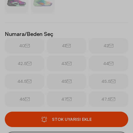
Numara/Beden Seç
40
41
42
42.5
43
44
44.5
45
45.5
46
47
47.5
STOK UYARISI EKLE