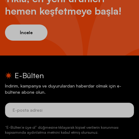
hemen keşfetmeye başla!
İncele
E-Bülten
İndirim, kampanya ve duyurulardan haberdar olmak için e-
bültene abone olun.
“E-Bülten’e üye ol” düğmesine tıklayarak kişisel verilerin korunması
kapsamında aydınlatma metnini kabul etmiş olursunuz.