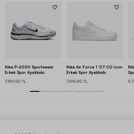
Nike P-6000 Sportswear
Nike Air Force 1 '07 CO Icon
Ni
Erkek Spor Ayakkabı
Erkek Spor Ayakkabı
Sp
7.199,90 TL
7.199,90 TL
5.