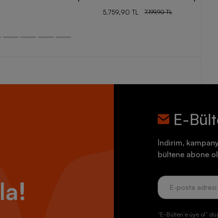
5.759,90 TL
7.199,90 TL
E-Bül
İndirim, kampany
bültene abone ol
la!
“E-Bülten’e üye ol” dü