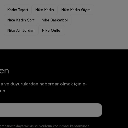
Ayakkabı
Ayakkabı
Kadın Tişört
Nike Kadın
Nike Kadın Giyim
7.199,90 TL
7.199,90 TL
Nike Kadın Şort
Nike Basketbol
Nike Air Jordan
Nike Outlet
ten
a ve duyurulardan haberdar olmak için e-
un.
ğmesine tıklayarak kişisel verilerin korunması kapsamında