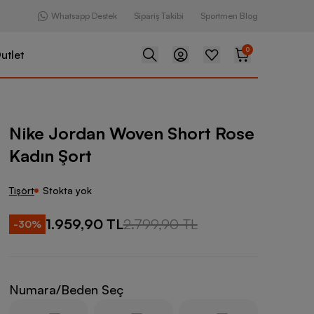
Whatsapp Destek
Sipariş Takibi
Sportmen Blog
0
utlet
Woven Short Rose Kadın Şort
Nike Jordan Woven Short Rose
Kadın Şort
Tişört
Stokta yok
1.959,90 TL
2.799,90 TL
-
30
%
Numara/Beden Seç