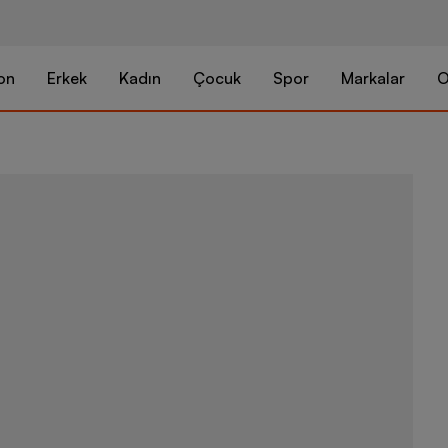
on
Erkek
Kadın
Çocuk
Spor
Markalar
O
Nike Jordan 