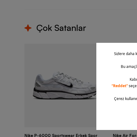
Çok Satanlar
Nike P-6000 Sportswear Erkek Spor
Nike Air Fo