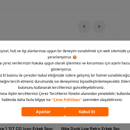
rce 1 '07 CO Icon Erkek Spor
Nike Dunk Low Retro Erkek Spor Aya