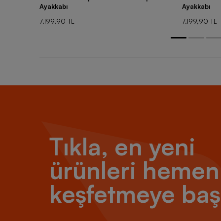
Ayakkabı
Ayakkabı
7.199,90 TL
7.199,90 TL
Tıkla, en yeni
ürünleri hemen
keşfetmeye baş