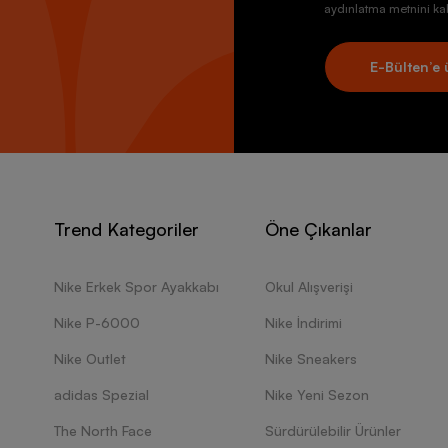
aydınlatma metnini kab
E-Bülten’e 
Trend Kategoriler
Öne Çıkanlar
Nike Erkek Spor Ayakkabı
Okul Alışverişi
Nike P-6000
Nike İndirimi
Nike Outlet
Nike Sneakers
adidas Spezial
Nike Yeni Sezon
The North Face
Sürdürülebilir Ürünler