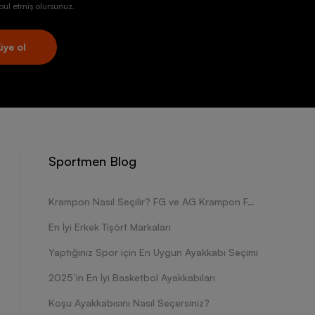
ul etmiş olursunuz.
üye ol
Sportmen Blog
Krampon Nasıl Seçilir? FG ve AG Krampon Farkları Nelerdir?
En İyi Erkek Tişört Markaları
Yaptığınız Spor için En Uygun Ayakkabı Seçimi
2025’in En İyi Basketbol Ayakkabıları
Koşu Ayakkabısını Nasıl Seçersiniz?