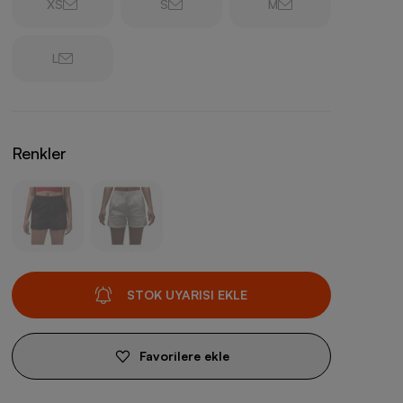
XS
S
M
L
Renkler
STOK UYARISI EKLE
Favorilere ekle