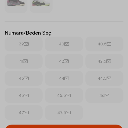
Numara/Beden Seç
39
40
40.5
41
42
42.5
43
44
44.5
45
45.5
46
47
47.5