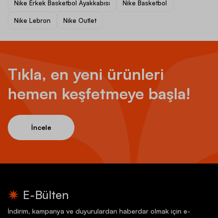
Nike Erkek Basketbol Ayakkabısı
Nike Basketbol
Nike Lebron
Nike Outlet
Tıkla, en yeni ürünleri
hemen keşfetmeye başla!
İncele
E-Bülten
İndirim, kampanya ve duyurulardan haberdar olmak için e-