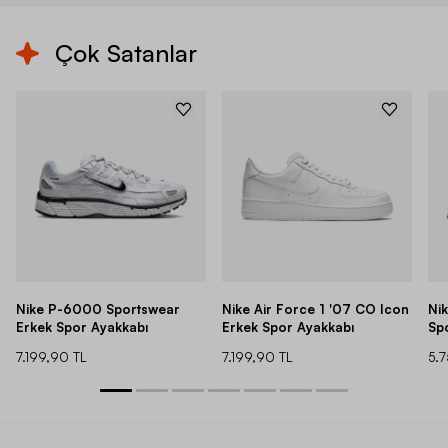
Çok Satanlar
Nike P-6000 Sportswear
Nike Air Force 1 '07 CO Icon
Ni
Erkek Spor Ayakkabı
Erkek Spor Ayakkabı
Sp
7.199,90 TL
7.199,90 TL
5.