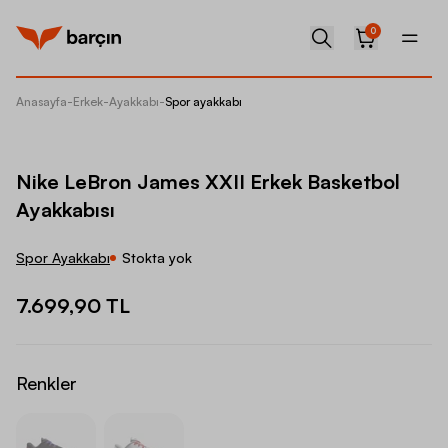
0
Anasayfa
-
Erkek
-
Ayakkabı
-
Spor ayakkabı
Nike Le
Nike LeBron James XXII Erkek Basketbol
Ayakkabısı
Spor Ayakkabı
Stokta yok
7.699,90 TL
Renkler