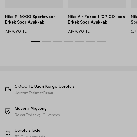
Nike P-6000 Sportswear
Nike Air Force 1 '07 CO Icon
Ni
Erkek Spor Ayakkabı
Erkek Spor Ayakkabı
Sp
7.199,90 TL
7.199,90 TL
5.
5.000 TL Üzeri Kargo Ücretsiz
Ücretsiz Teslimat Fırsatı
Güvenli Alışveriş
Resmi Tedarikçi Güvencesi
Ücretsiz İade
30 Gün İçerisinde