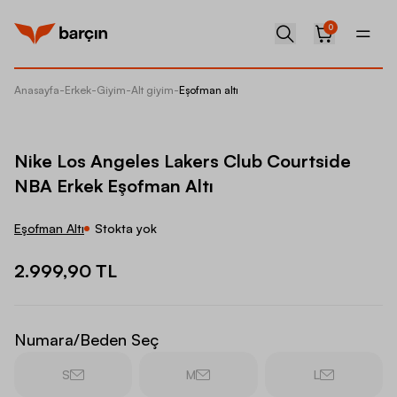
0
Anasayfa
-
Erkek
-
Giyim
-
Alt giyim
-
Eşofman altı
Nike Lo
Nike Los Angeles Lakers Club Courtside
NBA Erkek Eşofman Altı
Eşofman Altı
Stokta yok
2.999,90 TL
Numara/Beden Seç
S
M
L