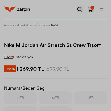
0
Anasayfa
-
Erkek
-
Giyim
-
Üst giyim
-
Tişört
Nike M 
Nike M Jordan Air Stretch Ss Crew Tişört
Tişört
Stokta yok
1.269,90 TL
1.699,90 TL
-
25
%
Numara/Beden Seç
S
M
L