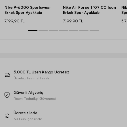
Nike P-6000 Sportswear
Nike Air Force 1 '07 CO Icon
Ni
Erkek Spor Ayakkabı
Erkek Spor Ayakkabı
Sp
7.199,90 TL
7.199,90 TL
5.
5.000 TL Üzeri Kargo Ücretsiz
Ücretsiz Teslimat Fırsatı
Güvenli Alışveriş
Resmi Tedarikçi Güvencesi
Ücretsiz İade
30 Gün İçerisinde