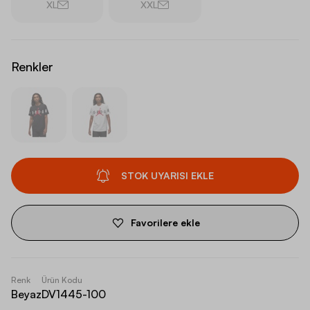
XL
XXL
Renkler
STOK UYARISI EKLE
Favorilere ekle
Renk
Ürün Kodu
Beyaz
DV1445-100