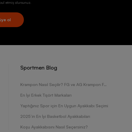
ul etmiş olursunuz.
üye ol
Sportmen Blog
Krampon Nasıl Seçilir? FG ve AG Krampon Farkları Nelerdir?
En İyi Erkek Tişört Markaları
Yaptığınız Spor için En Uygun Ayakkabı Seçimi
2025’in En İyi Basketbol Ayakkabıları
Koşu Ayakkabısını Nasıl Seçersiniz?