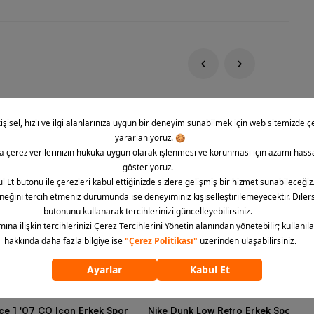
rce 1 '07 CO Icon Erkek Spor
Nike Dunk Low Retro Erkek Spor Aya