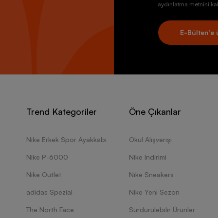
aydınlatma metnini kab
E-Bülten’e 
Trend Kategoriler
Öne Çıkanlar
Nike Erkek Spor Ayakkabı
Okul Alışverişi
Nike P-6000
Nike İndirimi
Nike Outlet
Nike Sneakers
adidas Spezial
Nike Yeni Sezon
The North Face
Sürdürülebilir Ürünler