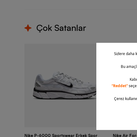
Çok Satanlar
Nike P-6000 Sportswear Erkek Spor
Nike Air Fo