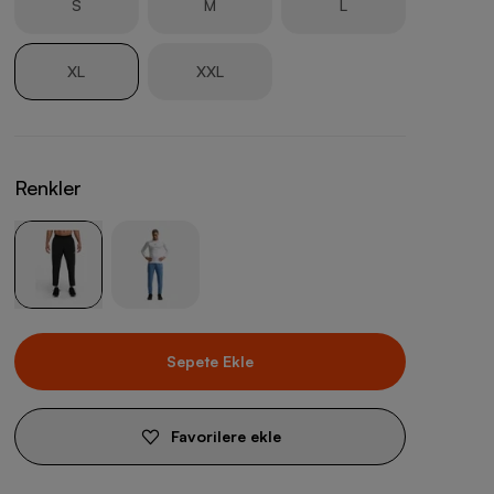
S
M
L
XL
XXL
Renkler
Sepete Ekle
Favorilere ekle