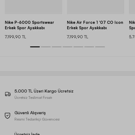
Nike P-6000 Sportswear
Nike Air Force 1 '07 CO Icon
Ni
Erkek Spor Ayakkabı
Erkek Spor Ayakkabı
Sp
7.199,90 TL
7.199,90 TL
5.
5.000 TL Üzeri Kargo Ücretsiz
Ücretsiz Teslimat Fırsatı
Güvenli Alışveriş
Resmi Tedarikçi Güvencesi
Ücretsiz İade