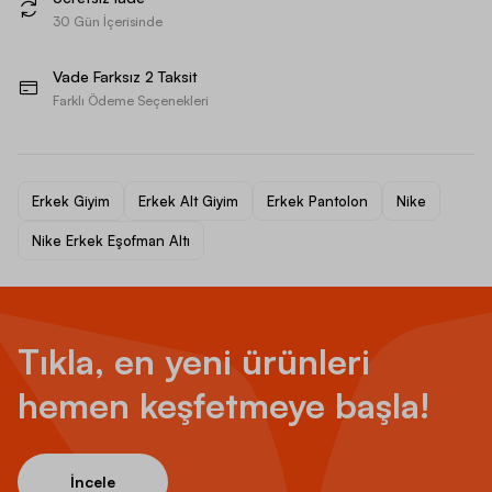
30 Gün İçerisinde
Vade Farksız 2 Taksit
Farklı Ödeme Seçenekleri
Erkek Giyim
Erkek Alt Giyim
Erkek Pantolon
Nike
Nike Erkek Eşofman Altı
Tıkla, en yeni ürünleri
hemen keşfetmeye başla!
İncele