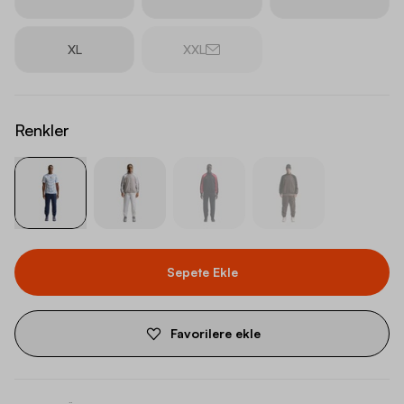
XL
XXL
Renkler
Sepete Ekle
Favorilere ekle