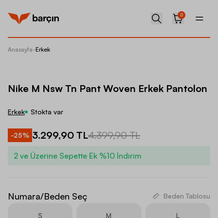
0
Anasayfa
-
Erkek
Nike M 
Nike M Nsw Tn Pant Woven Erkek Pantolon
Erkek
Stokta var
3.299,90 TL
4.399,90 TL
-
25
%
2 ve Üzerine Sepette Ek %10 İndirim
Numara/Beden Seç
Beden Tablosu
S
M
L