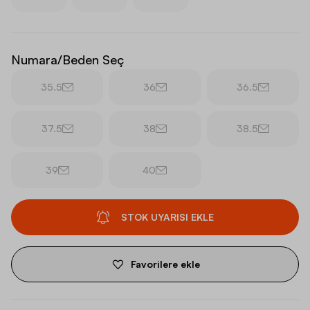
Numara/Beden Seç
35.5
36
36.5
37.5
38
38.5
39
40
STOK UYARISI EKLE
Favorilere ekle