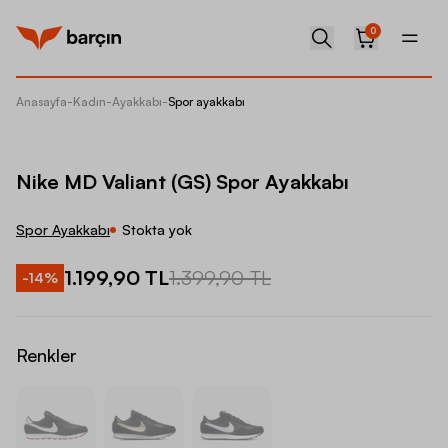
0
Anasayfa
-
Kadın
-
Ayakkabı
-
Spor ayakkabı
Nike MD
Nike MD Valiant (GS) Spor Ayakkabı
Spor Ayakkabı
Stokta yok
1.199,90 TL
1.399,90 TL
-
14
%
Renkler