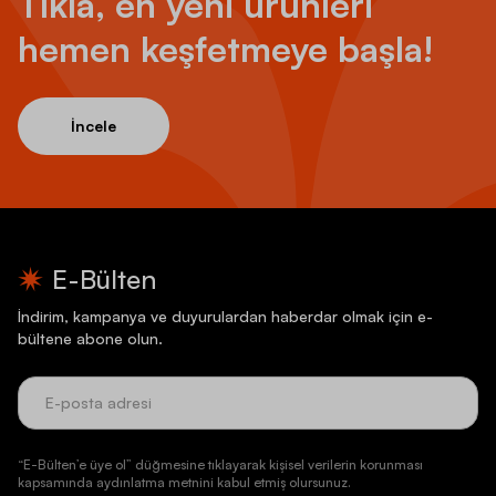
Tıkla, en yeni ürünleri
hemen keşfetmeye başla!
İncele
E-Bülten
İndirim, kampanya ve duyurulardan haberdar olmak için e-
bültene abone olun.
“E-Bülten’e üye ol” düğmesine tıklayarak kişisel verilerin korunması
kapsamında aydınlatma metnini kabul etmiş olursunuz.