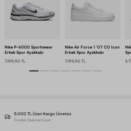
Nike P-6000 Sportswear
Nike Air Force 1 '07 CO Icon
Ni
Erkek Spor Ayakkabı
Erkek Spor Ayakkabı
Sp
7.199,90 TL
7.199,90 TL
5.
5.000 TL Üzeri Kargo Ücretsiz
Ücretsiz Teslimat Fırsatı