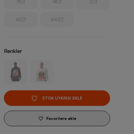
S
M
L
XL
XXL
Renkler
STOK UYARISI EKLE
Favorilere ekle