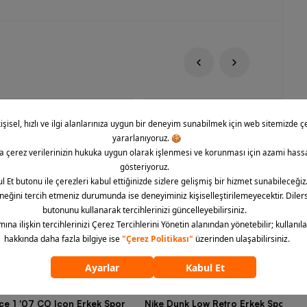
rce 1 '07 CO Icon Erkek Spor
Nike Dunk Low Retro Erkek Spor Aya