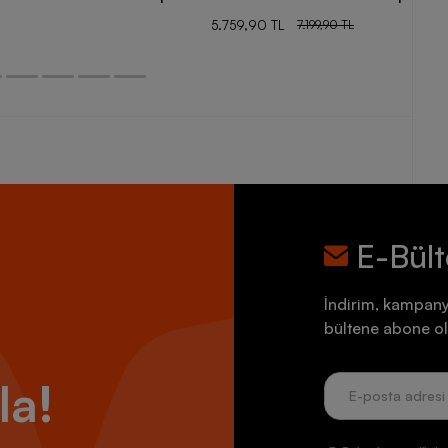
5.759,90 TL
7.199,90 TL
E-Bül
İndirim, kampany
bültene abone ol
la!