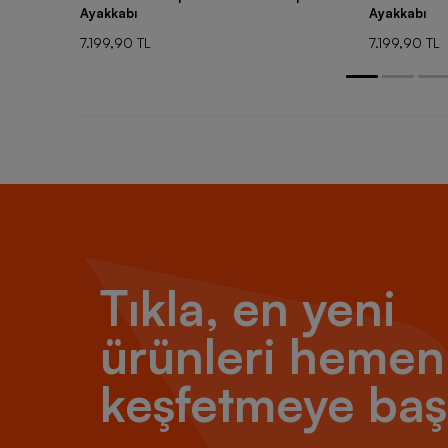
Ayakkabı
Ayakkabı
7.199,90 TL
7.199,90 TL
Tıkla, en yeni
ürünleri hemen
keşfetmeye baş