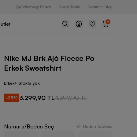
Whatsapp Destek
Sipariş Takibi
Sportmen Blog
0
utlet
Aj6 Fleece Po Erkek Sweatshirt
Nike MJ Brk Aj6 Fleece Po
Erkek Sweatshirt
Erkek
Stokta yok
3.299,90 TL
4.399,90 TL
-
25
%
Numara/Beden Seç
Beden Tablosu