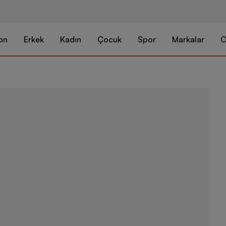
on
Erkek
Kadın
Çocuk
Spor
Markalar
O
Nike MJ Brk 