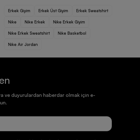
Ayakkabı
Ayakkabı
Erkek Giyim
Erkek Üst Giyim
Erkek Sweatshirt
7.199,90 TL
7.199,90 TL
Nike
Nike Erkek
Nike Erkek Giyim
Nike Erkek Sweatshirt
Nike Basketbol
Nike Air Jordan
ten
a ve duyurulardan haberdar olmak için e-
un.