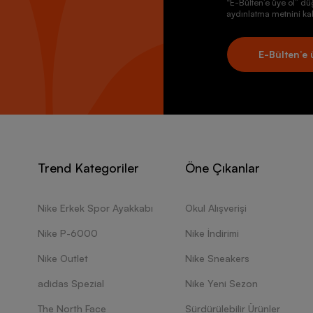
“E-Bülten’e üye ol” dü
aydınlatma metnini kab
E-Bülten’e 
Trend Kategoriler
Öne Çıkanlar
Nike Erkek Spor Ayakkabı
Okul Alışverişi
Nike P-6000
Nike İndirimi
Nike Outlet
Nike Sneakers
adidas Spezial
Nike Yeni Sezon
The North Face
Sürdürülebilir Ürünler