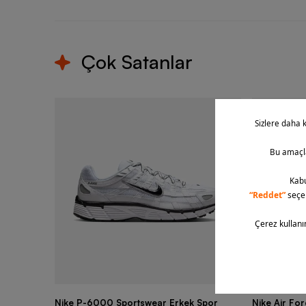
Çok Satanlar
Nike P-6000 Sportswear Erkek Spor
Nike Air Fo