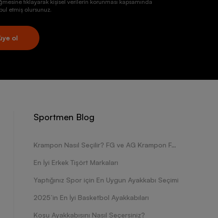
ğmesine tıklayarak kişisel verilerin korunması kapsamında
ul etmiş olursunuz.
üye ol
Sportmen Blog
Krampon Nasıl Seçilir? FG ve AG Krampon Farkları Nelerdir?
En İyi Erkek Tişört Markaları
Yaptığınız Spor için En Uygun Ayakkabı Seçimi
2025’in En İyi Basketbol Ayakkabıları
Koşu Ayakkabısını Nasıl Seçersiniz?