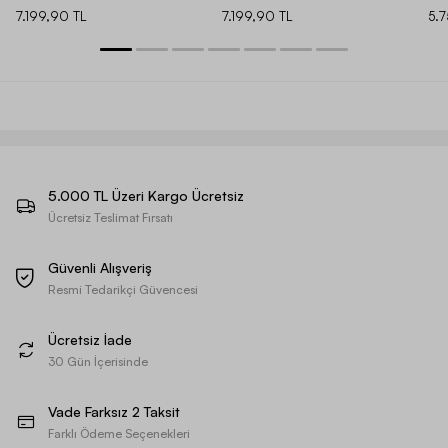
7.199,90 TL
7.199,90 TL
5.
5.000 TL Üzeri Kargo Ücretsiz
Ücretsiz Teslimat Fırsatı
Güvenli Alışveriş
Resmi Tedarikçi Güvencesi
Ücretsiz İade
30 Gün İçerisinde
Vade Farksız 2 Taksit
Farklı Ödeme Seçenekleri