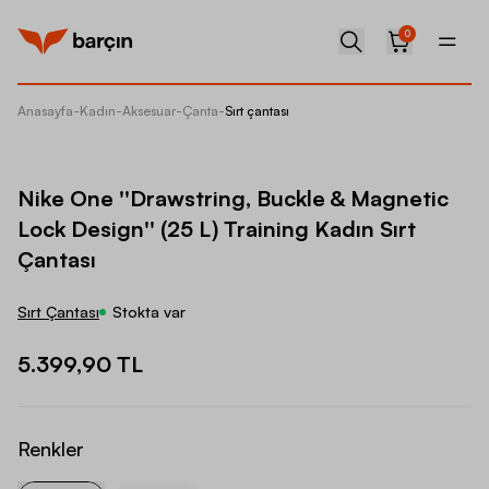
0
Anasayfa
-
Kadın
-
Aksesuar
-
Çanta
-
Sırt çantası
Nike On
Nike One ''Drawstring, Buckle & Magnetic
Lock Design'' (25 L) Training Kadın Sırt
Çantası
Sırt Çantası
Stokta var
5.399,90 TL
Renkler