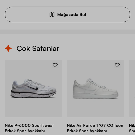
Mağazada Bul
Çok Satanlar
Nike P-6000 Sportswear
Nike Air Force 1 '07 CO Icon
Ni
Erkek Spor Ayakkabı
Erkek Spor Ayakkabı
Sp