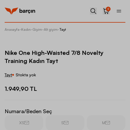
0
Anasayfa
-
Kadın
-
Giyim
-
Alt giyim
-
Tayt
Nike On
Nike One High-Waisted 7/8 Novelty
Training Kadın Tayt
Tayt
Stokta yok
1.949,90 TL
Numara/Beden Seç
XS
S
M