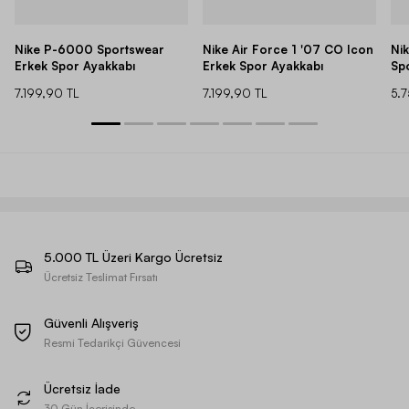
Nike P-6000 Sportswear
Nike Air Force 1 '07 CO Icon
Ni
Erkek Spor Ayakkabı
Erkek Spor Ayakkabı
Sp
7.199,90 TL
7.199,90 TL
5.
5.000 TL Üzeri Kargo Ücretsiz
Ücretsiz Teslimat Fırsatı
Güvenli Alışveriş
Resmi Tedarikçi Güvencesi
Ücretsiz İade
30 Gün İçerisinde