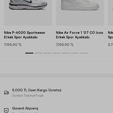
Nike P-6000 Sportswear
Nike Air Force 1 '07 CO Icon
Ni
Erkek Spor Ayakkabı
Erkek Spor Ayakkabı
Sp
7.199,90 TL
7.199,90 TL
5.
5.000 TL Üzeri Kargo Ücretsiz
Ücretsiz Teslimat Fırsatı
Güvenli Alışveriş