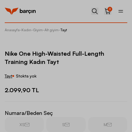
0
Anasayfa
-
Kadın
-
Giyim
-
Alt giyim
-
Tayt
Nike On
Nike One High-Waisted Full-Length
Training Kadın Tayt
Tayt
Stokta yok
2.099,90 TL
Numara/Beden Seç
XS
S
M