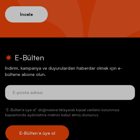
İncele
E-Bülten
İndirim, kampanya ve duyurulardan haberdar olmak için e-
bültene abone olun.
“E-Bülten’e üye ol” düğmesine tıklayarak kişisel verilerin korunması
kapsamında aydınlatma metnini kabul etmiş olursunuz.
E-Bülten’e üye ol