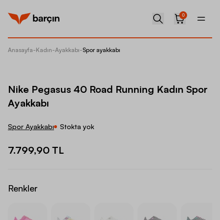
0
Anasayfa
-
Kadın
-
Ayakkabı
-
Spor ayakkabı
Nike Pe
Nike Pegasus 40 Road Running Kadın Spor
Ayakkabı
Spor Ayakkabı
Stokta yok
7.799,90 TL
Renkler