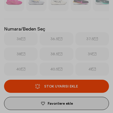
Numara/Beden Seç
36
36.5
37.5
38
38.5
39
40
40.5
41
STOK UYARISI EKLE
Favorilere ekle