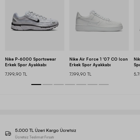
Nike P-6000 Sportswear
Nike Air Force 1 '07 CO Icon
Ni
Erkek Spor Ayakkabı
Erkek Spor Ayakkabı
Sp
7.199,90 TL
7.199,90 TL
5.
5.000 TL Üzeri Kargo Ücretsiz
Ücretsiz Teslimat Fırsatı