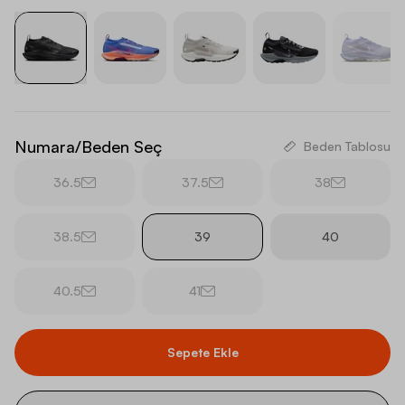
Numara/Beden Seç
Beden Tablosu
36.5
37.5
38
38.5
39
40
40.5
41
Sepete Ekle