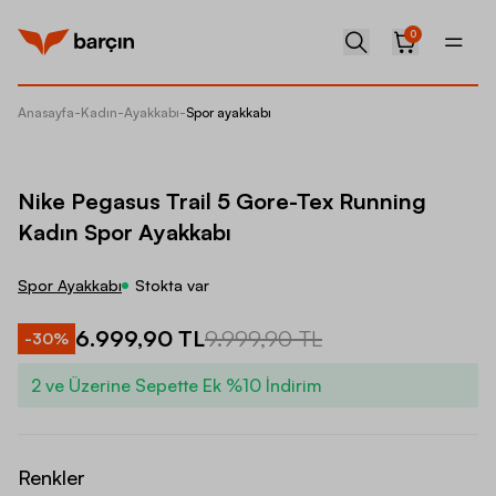
0
Anasayfa
-
Kadın
-
Ayakkabı
-
Spor ayakkabı
Nike Pe
Nike Pegasus Trail 5 Gore-Tex Running
Kadın Spor Ayakkabı
Spor Ayakkabı
Stokta var
6.999,90 TL
9.999,90 TL
-
30
%
2 ve Üzerine Sepette Ek %10 İndirim
Renkler