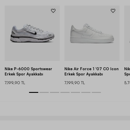
Nike P-6000 Sportswear
Nike Air Force 1 '07 CO Icon
Ni
Erkek Spor Ayakkabı
Erkek Spor Ayakkabı
Sp
7.199,90 TL
7.199,90 TL
5.