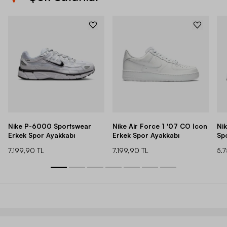
Nike P-6000 Sportswear
Nike Air Force 1 '07 CO Icon
Ni
Erkek Spor Ayakkabı
Erkek Spor Ayakkabı
Sp
7.199,90 TL
7.199,90 TL
5.