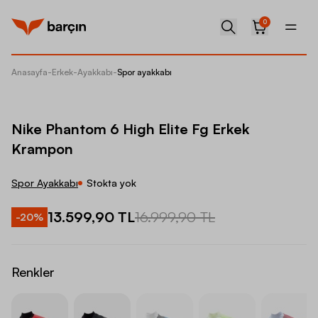
0
Anasayfa
-
Erkek
-
Ayakkabı
-
Spor ayakkabı
Nike Ph
Nike Phantom 6 High Elite Fg Erkek
Krampon
Spor Ayakkabı
Stokta yok
13.599,90 TL
16.999,90 TL
-
20
%
Renkler