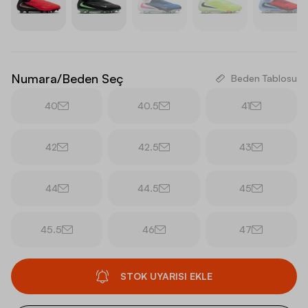
Numara/Beden Seç
Beden Tablosu
40
40.5
41
42
42.5
43
44
44.5
45
45.5
46
47
STOK UYARISI EKLE