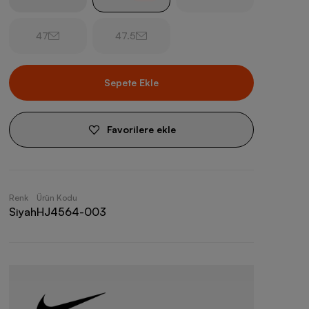
47
47.5
Sepete Ekle
Favorilere ekle
Renk
Ürün Kodu
Siyah
HJ4564-003