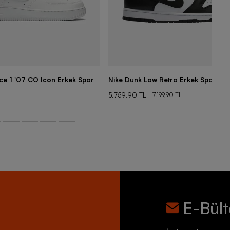
rce 1 '07 CO Icon Erkek Spor
Nike Dunk Low Retro Erkek Spor Aya
5.759,90 TL
7.199,90 TL
E-Bül