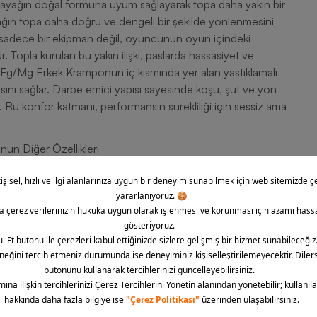
nde ayağın doğal formuna uyum sağlayarak topa daha yakın bir
yağın topa daha doğru ve dengeli bir şekilde yönlenmesini
 sadece bir ekipman değil, oyuncunun oyun içindeki
. Topla kurulan bu yakın ilişki, paslarda hassasiyet ve
 Fg/Mg Erkek Kramponun iç kısmında yer alan yastıklamalı
asını sağlar. Darbe emici yapısı sayesinde koşu, şut ve yön
 Bu konfor katmanı, performansın sürekliliği için sessiz ama
n Diğer Özellikleri
 futbola uygun tasarlanmıştır.
 sağlar.
ontrol sunar.
ırır.
r.