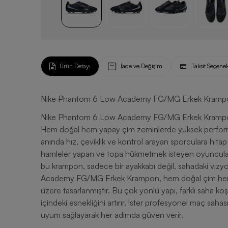
Ürün Detayı
İade ve Değişim
Taksit Seçenek
Nike Phantom 6 Low Academy FG/MG Erkek Kramp
Nike Phantom 6 Low Academy FG/MG Erkek Krampon, sa
Hem doğal hem yapay çim zeminlerde yüksek perform
anında hız, çeviklik ve kontrol arayan sporculara hit
hamleler yapan ve topa hükmetmek isteyen oyuncular i
bu krampon, sadece bir ayakkabı değil, sahadaki vizy
Academy FG/MG Erkek Krampon, hem doğal çim hem
üzere tasarlanmıştır. Bu çok yönlü yapı, farklı saha 
içindeki esnekliğini artırır. İster profesyonel maç sa
uyum sağlayarak her adımda güven verir.