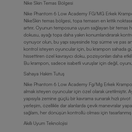
Nike Skin Temas Bölgesi
Nike Phantom 6 Low Academy FG/MG Erkek Krampon, sa
NikeSkin temas bölgesi, topa temasın en kritik noktası
artırır. Oyunun temposuna uyum sağlayan bir temas hiss
dokusu, ayağı topa daha yakın konumlandırarak kontrolü
oynuyor olun, bu yapı sayesinde top sürme ve pas anla
kontrol isteyen oyuncular için, bu krampon sahada g
hissettiren özel kavrayıcı doku, pozisyonları daha etki
Bu krampon, sadece isabetli vuruşlar için değil, oyunun 
Sahaya Hakim Tutuş
Nike Phantom 6 Low Academy Fg/Mg Erkek Krampon, sa
almak isteyen oyuncular için özel olarak üretilmiştir. 
yapısıyla zemine güçlü bir kavrama sunarak hızlı pivot
yerleşim, özellikle dar alanlarda çevik manevralar ya
sağlam, her dönüşün kontrollü olması için tasarlanmış 
Akıllı Uyum Teknolojisi