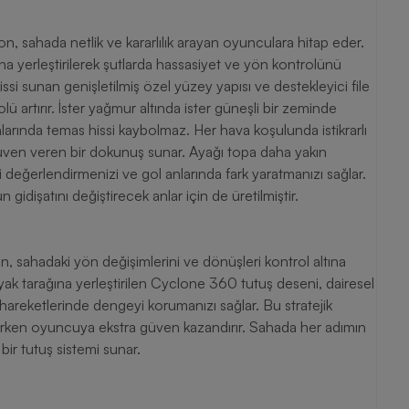
hada netlik ve kararlılık arayan oyunculara hitap eder.
na yerleştirilerek şutlarda hassasiyet ve yön kontrolünü
i sunan genişletilmiş özel yüzey yapısı ve destekleyici file
 artırır. İster yağmur altında ister güneşli bir zeminde
rında temas hissi kaybolmaz. Her hava koşulunda istikrarlı
üven veren bir dokunuş sunar. Ayağı topa daha yakın
li değerlendirmenizi ve gol anlarında fark yaratmanızı sağlar.
gidişatını değiştirecek anlar için de üretilmiştir.
hadaki yön değişimlerini ve dönüşleri kontrol altına
Ayak tarağına yerleştirilen Cyclone 360 tutuş deseni, dairesel
 hareketlerinde dengeyi korumanızı sağlar. Bu stratejik
parken oyuncuya ekstra güven kazandırır. Sahada her adımın
bir tutuş sistemi sunar.