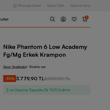
Whatsapp Destek
Sipariş Takibi
Sportmen Blog
0
utlet
m 6 Low Academy Fg/Mg Erkek Krampon
Nike Phantom 6 Low Academy
Fg/Mg Erkek Krampon
Spor Ayakkabı
Stokta var
3.779,90 TL
5.399,90 TL
-
30
%
2 ve Üzerine Sepette Ek %10 İndirim