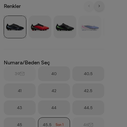
Renkler
Numara/Beden Seç
39
40
40.5
41
42
42.5
43
44
44.5
45
45.5
46
Son
1