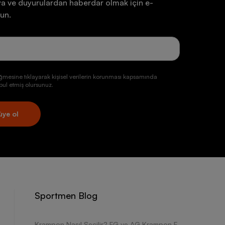
a ve duyurulardan haberdar olmak için e-
un.
ğmesine tıklayarak kişisel verilerin korunması kapsamında
ul etmiş olursunuz.
üye ol
Sportmen Blog
Krampon Nasıl Seçilir? FG ve AG Krampon Farkları Nelerdir?