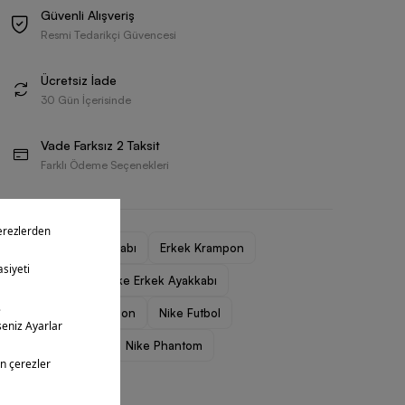
Güvenli Alışveriş
Resmi Tedarikçi Güvencesi
Ücretsiz İade
30 Gün İçerisinde
Vade Farksız 2 Taksit
Farklı Ödeme Seçenekleri
Erkek Spor Ayakkabı
Erkek Krampon
Nike Erkek
Nike Erkek Ayakkabı
Nike Erkek Krampon
Nike Futbol
Nike Mercurial
Nike Phantom