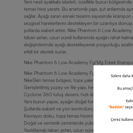
Yeni nesil ayakkabı iskeleti, özellikle burun bölgesi
temas hissi yaratır. Bu anatomik yapı, şut anlarında a
sağlar. Ayağı saran esnek tasarım sayesinde krampon
sezgisel hareketlerini destekleyen bir uzantıya dönüşür
şutlarda isabeti artırır. Nike Phantom 6 Low Academy
taban astarı, uzun süreli kullanımda ayağın rahat kalm
değişimlerinde ayağı destekleyerek yorgunluğu azaltır.
etkili bir destek sunar.
Nike Phantom 6 Low Academy Fg/Mg Erkek Kramponu
Nike Phantom 6 Low Academy Fg/Mg Erkek Kramponu,
NikeSkin temas bölgesi, topa yakın ve hassas dokunuş
Genişletilmiş yüzey ve file yapı, her hava koşulunda k
Cyclone 360 tutuş deseni, hızlı dönüşlerde dengeyi art
Yeni burun yapısı, ayağın doğal formuna uyum sağlar.
Şutlarda isabeti ve yön kontrolünü destekler.
Kavrayıcı doku, topa temas hissini güçlendirir.
Doğal ve sentetik zeminlerde yüksek performans suna
Yastıklamalı taban astarı, uzun süreli konfor sağlar.