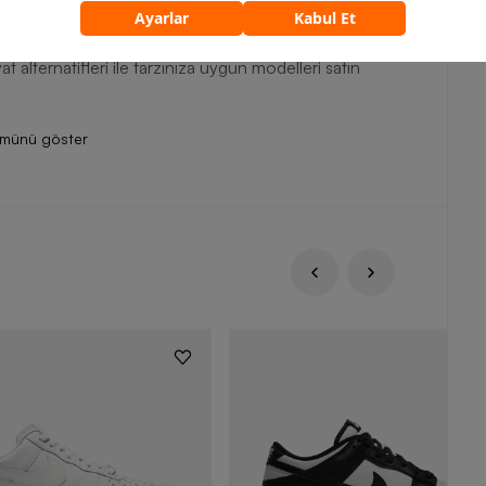
ir.
ramponu ve Nike Phantom koleksiyonunun en trend
t alternatifleri ile tarzınıza uygun modelleri satın
ümünü göster