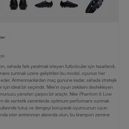
leri
on
hada fark yaratmak isteyen futbolcular için tasarlandı.
ans sunmak üzere geliştirilen bu model, oyunun her
ap eder. Antrenmanlardan maç gününe kadar, sahada stratejik
çin ideal bir seçimdir. Nike’ın oyun zekâsını destekleyen
onunuzu yansıtan çarpıcı bir araçtır. Nike Phantom 6 Low
 de sentetik zeminlerde optimum performans sunmak
koşullarında tutuş ve dengeyi koruyarak oyuncunun oyun
hasında ister antrenman alanında olun, bu krampon zemine