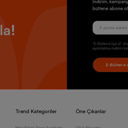
İndirim, kampany
bültene abone ol
la!
“E-Bülten’e üye ol” dü
aydınlatma metnini kab
E-Bülten’e 
Trend Kategoriler
Öne Çıkanlar
Nike Erkek Spor Ayakkabı
Okul Alışverişi