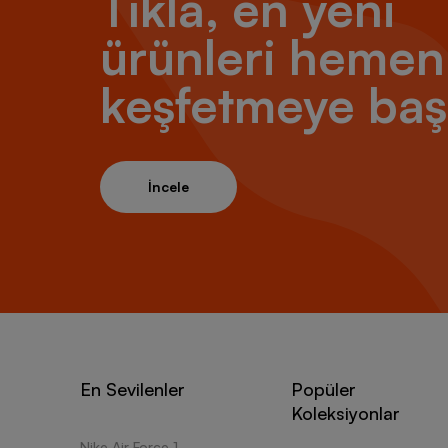
Tıkla, en yeni
ürünleri hemen
keşfetmeye baş
İncele
En Sevilenler
Popüler
Koleksiyonlar
Nike Air Force 1