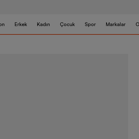
on
Erkek
Kadın
Çocuk
Spor
Markalar
O
Nike Phanto