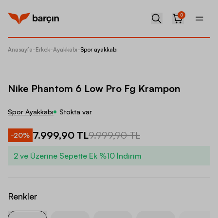
0
Anasayfa
-
Erkek
-
Ayakkabı
-
Spor ayakkabı
Nike P
Nike Phantom 6 Low Pro Fg Krampon
Spor Ayakkabı
Stokta var
7.999,90 TL
9.999,90 TL
-
20
%
2 ve Üzerine Sepette Ek %10 İndirim
Renkler