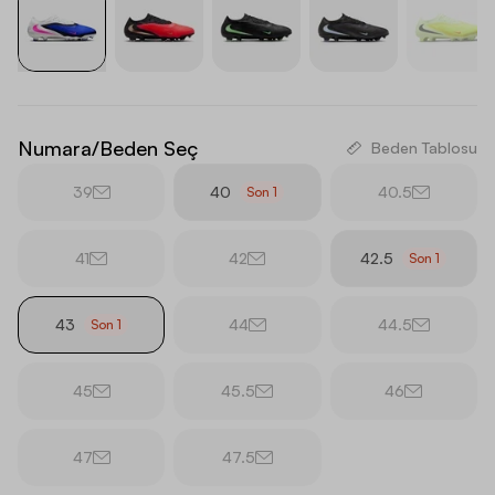
Numara/Beden Seç
Beden Tablosu
39
40
40.5
Son
1
41
42
42.5
Son
1
43
44
44.5
Son
1
45
45.5
46
47
47.5