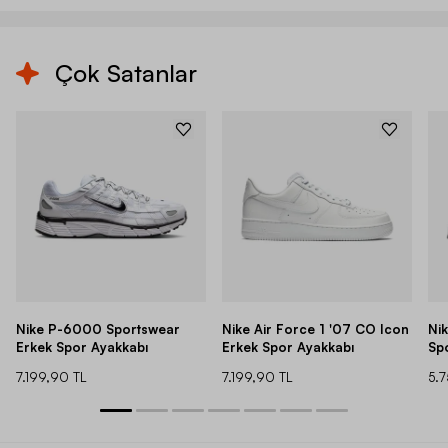
Çok Satanlar
Nike P-6000 Sportswear
Nike Air Force 1 '07 CO Icon
Ni
Erkek Spor Ayakkabı
Erkek Spor Ayakkabı
Sp
7.199,90 TL
7.199,90 TL
5.