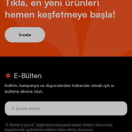
Tıkla, en yeni ürünleri
hemen keşfetmeye başla!
İncele
E-Bülten
İndirim, kampanya ve duyurulardan haberdar olmak için e-
bültene abone olun.
“E-Bülten’e üye ol” düğmesine tıklayarak kişisel verilerin korunması
kapsamında aydınlatma metnini kabul etmiş olursunuz.