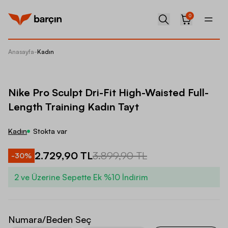
0
Anasayfa
-
Kadın
Nike Pr
Nike Pro Sculpt Dri-Fit High-Waisted Full-
Length Training Kadın Tayt
Kadın
Stokta var
2.729,90 TL
3.899,90 TL
-
30
%
2 ve Üzerine Sepette Ek %10 İndirim
Numara/Beden Seç