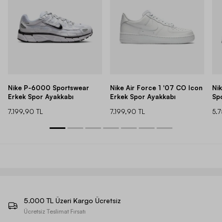
Nike P-6000 Sportswear
Nike Air Force 1 '07 CO Icon
Ni
Erkek Spor Ayakkabı
Erkek Spor Ayakkabı
Sp
7.199,90 TL
7.199,90 TL
5.
5.000 TL Üzeri Kargo Ücretsiz
Ücretsiz Teslimat Fırsatı