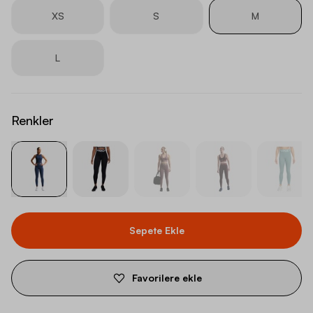
XS
S
M
L
Renkler
Sepete Ekle
Favorilere ekle