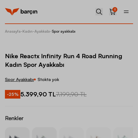
0
Anasayfa
-
Kadın
-
Ayakkabı
-
Spor ayakkabı
Nike Re
Nike Reactx Infinity Run 4 Road Running
Kadın Spor Ayakkabı
Spor Ayakkabı
Stokta yok
5.399,90 TL
7.199,90 TL
-
25
%
Renkler