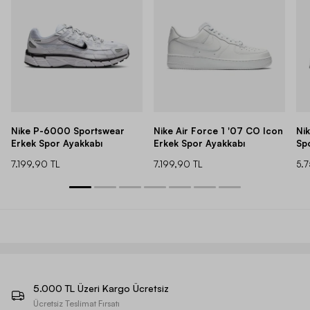
Nike P-6000 Sportswear
Nike Air Force 1 '07 CO Icon
Ni
Erkek Spor Ayakkabı
Erkek Spor Ayakkabı
Sp
7.199,90 TL
7.199,90 TL
5.
5.000 TL Üzeri Kargo Ücretsiz
Ücretsiz Teslimat Fırsatı