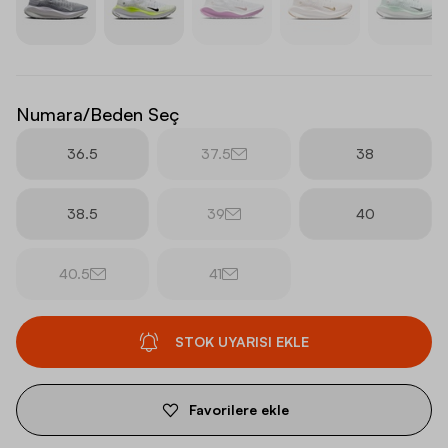
Numara/Beden Seç
36.5
37.5
38
38.5
39
40
40.5
41
STOK UYARISI EKLE
Favorilere ekle