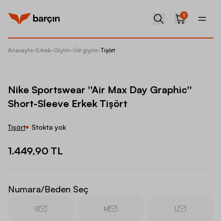
0
Anasayfa
-
Erkek
-
Giyim
-
Üst giyim
-
Tişört
Nike Sp
Nike Sportswear ''Air Max Day Graphic''
Short-Sleeve Erkek Tişört
Tişört
Stokta yok
1.449,90 TL
Numara/Beden Seç
S
M
L