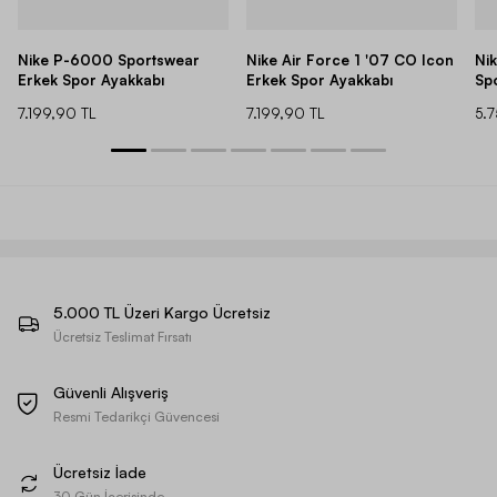
Nike P-6000 Sportswear
Nike Air Force 1 '07 CO Icon
Ni
Erkek Spor Ayakkabı
Erkek Spor Ayakkabı
Sp
7.199,90 TL
7.199,90 TL
5.
5.000 TL Üzeri Kargo Ücretsiz
Ücretsiz Teslimat Fırsatı
Güvenli Alışveriş
Resmi Tedarikçi Güvencesi
Ücretsiz İade
30 Gün İçerisinde