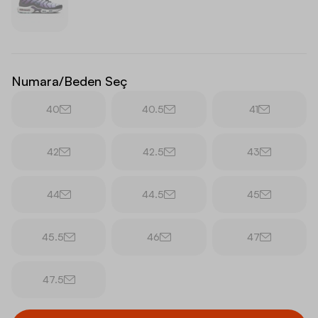
Numara/Beden Seç
40
40.5
41
42
42.5
43
44
44.5
45
45.5
46
47
47.5