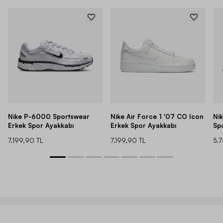
Nike P-6000 Sportswear
Nike Air Force 1 '07 CO Icon
Ni
Erkek Spor Ayakkabı
Erkek Spor Ayakkabı
Sp
7.199,90 TL
7.199,90 TL
5.