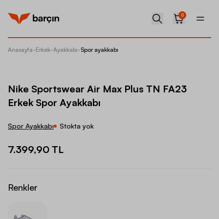
0
Anasayfa
-
Erkek
-
Ayakkabı
-
Spor ayakkabı
Nike Sp
Nike Sportswear Air Max Plus TN FA23
Erkek Spor Ayakkabı
Spor Ayakkabı
Stokta yok
7.399,90 TL
Renkler