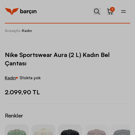
0
Anasayfa
-
Kadın
Nike Sp
Nike Sportswear Aura (2 L) Kadın Bel
Çantası
Kadın
Stokta yok
2.099,90 TL
Renkler