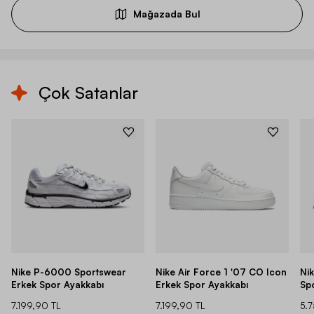
Mağazada Bul
Çok Satanlar
Nike P-6000 Sportswear
Nike Air Force 1 '07 CO Icon
Ni
Erkek Spor Ayakkabı
Erkek Spor Ayakkabı
Sp
7.199,90 TL
7.199,90 TL
5.