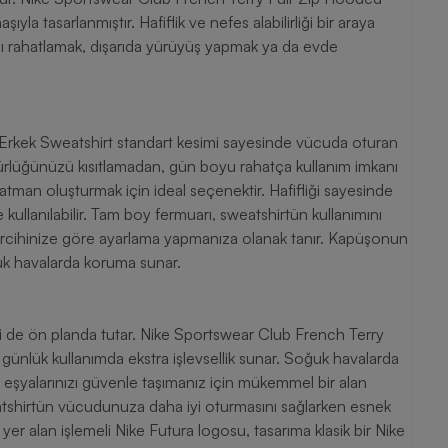
ıyla tasarlanmıştır. Hafiflik ve nefes alabilirliği bir araya
sı rahatlamak, dışarıda yürüyüş yapmak ya da evde
Erkek Sweatshirt standart kesimi sayesinde vücuda oturan
ürlüğünüzü kısıtlamadan, gün boyu rahatça kullanım imkanı
katman oluşturmak için ideal seçenektir. Hafifliği sayesinde
de kullanılabilir. Tam boy fermuarı, sweatshirtün kullanımını
 tercihinize göre ayarlama yapmanıza olanak tanır. Kapüşonun
oğuk havalarda koruma sunar.
iği de ön planda tutar. Nike Sportswear Club French Terry
günlük kullanımda ekstra işlevsellik sunar. Soğuk havalarda
k eşyalarınızı güvenle taşımanız için mükemmel bir alan
sweatshirtün vücudunuza daha iyi oturmasını sağlarken esnek
 yer alan işlemeli Nike Futura logosu, tasarıma klasik bir Nike