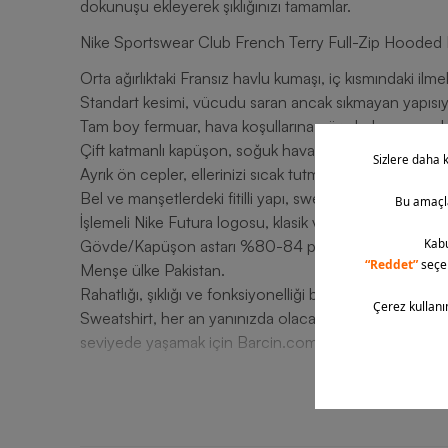
dokunuşu ekleyerek şıklığınızı tamamlar.
Nike Sportswear Club French Terry Full-Zip Hooded E
Orta ağırlıktaki Fransız havlu kumaşı, iç kısmındaki ilme
Standart kesimi, vücudu saran ancak sıkmayan yapısıyl
Tam boy fermuar, hava koşullarına göre kolayca ayarl
Çift katmanlı kapüşon, soğuk havalarda ekstra sıcaklık 
Ayrık ön cepler, ellerinizi sıcak tutmanızı ve küçük eşy
Bel ve manşetlerdeki fitilli yapı, sweatshirtün vücudun
İşlemeli Nike Futura logosu, klasik ve şık bir görünüm 
Gövde/Kapüşon astarı %80-84 pamuk, %16-20 polye
Menşe ülke Pakistan.
Rahatlığı, şıklığı ve fonksiyonelliği bir arada sunan 
Sweatshirt, her an yanınızda olacak mükemmel bir par
seviyede yaşamak için Barcin.com ayrıcalıklarıyla Nike
T