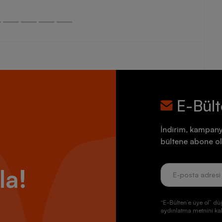
E-Bül
İndirim, kampany
bültene abone ol
la!
“E-Bülten’e üye ol” dü
aydınlatma metnini kab