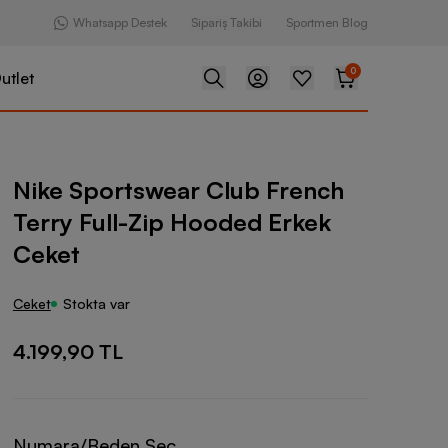
Whatsapp Destek
Sipariş Takibi
Sportmen Blog
0
utlet
ear Club French Terry Full-Zip Hooded Erkek Ceket
Nike Sportswear Club French
Terry Full-Zip Hooded Erkek
Ceket
Ceket
Stokta var
4.199,90 TL
Numara/Beden Seç