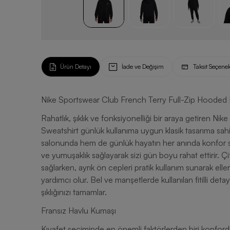
Ürün Detayı
İade ve Değişim
Taksit Seçenek
Nike Sportswear Club French Terry Full-Zip Hooded 
Rahatlık, şıklık ve fonksiyonelliği bir araya getiren 
Sweatshirt günlük kullanıma uygun klasik tasarıma sah
salonunda hem de günlük hayatın her anında konfor sunar
ve yumuşaklık sağlayarak sizi gün boyu rahat ettirir. Ç
sağlarken, ayrık ön cepleri pratik kullanım sunarak elle
yardımcı olur. Bel ve manşetlerde kullanılan fitilli de
şıklığınızı tamamlar.
Fransız Havlu Kumaşı
Kıyafet seçiminde en önemli faktörlerden biri konfor