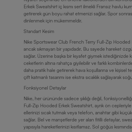
Erkek Sweatshirt iç kısmı sert ilmekli Fransız havlu kumaş
getirerek gün boyu rahat etmenizi sağlar. Spor sonra
dinlenmek için mükemmeldir.
Standart Kesim
Nike Sportswear Club French Terry Full-Zip Hooded 
ancak sıkmayan bir yapıdadır. Bu sayede hareket özg
sağlar. Üzerine başka bir kıyafet giymek istediğinizde 
ceketlerin altına rahatça giyilebilir ve farklı kombinler
daha pratik hale getirerek hava koşullarına ve kişisel
çift katmanlı tasarımı ise ekstra sıcaklık sağlayarak s
Fonksiyonel Detaylar
Nike, her ürününde sadece şıklığı değil, fonksiyonell
Full-Zip Hooded Erkek Sweatshirt, ayrık ön cepleriyle 
ellerinizi sıcak tutmak veya telefon, anahtar gibi küçü
sağlar. Bel ve manşetlerde yer alan fitilli detaylar, 
yapısıyla hareketlerinizi kısıtlamaz. Sol göğüs kısmında