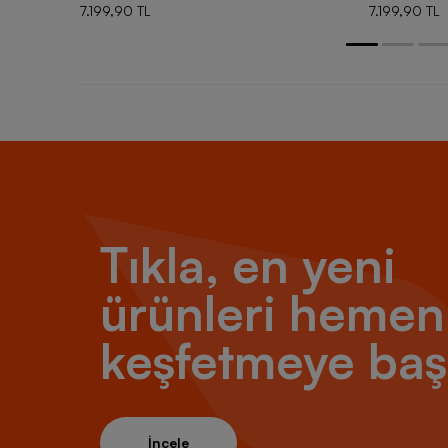
7.199,90 TL
7.199,90 TL
Tıkla, en yeni
ürünleri hemen
keşfetmeye baş
İncele