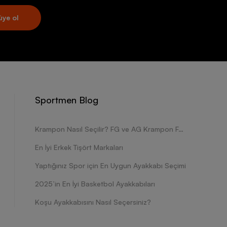
üye ol
Sportmen Blog
Krampon Nasıl Seçilir? FG ve AG Krampon Farkları Nelerdir?
En İyi Erkek Tişört Markaları
Yaptığınız Spor için En Uygun Ayakkabı Seçimi
2025’in En İyi Basketbol Ayakkabıları
Koşu Ayakkabısını Nasıl Seçersiniz?