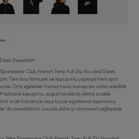
leri
Erkek Sweatshirt
Nike Sportswear Club French Terry Full-Zip Hooded Erkek
iptir. Tam boy fermuarlı ve kapüşonlu yapısıyla hem spor
. Orta ağırlıktaki Fransız havlu kumaşı ise nefes alabilirlik
ift katmanlı kapüşonu, soğuk havalarda ekstra sıcaklık
rinizi sıcak tutmanıza veya küçük eşyalarınızı taşımanıza
taylar da sweatshirtün vücuda daha iyi oturmasını sağlayarak
dur. Nike Sportswear Club French Terry Full-Zip Hooded