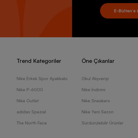
E-Bülten’e 
Trend Kategoriler
Öne Çıkanlar
Nike Erkek Spor Ayakkabı
Okul Alışverişi
Nike P-6000
Nike İndirimi
Nike Outlet
Nike Sneakers
adidas Spezial
Nike Yeni Sezon
The North Face
Sürdürülebilir Ürünler