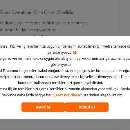
rkek Sweatshirt Öne Çıkan Özellikler
kli dokusuyla nefes alabilirlik ve konfor sunar.
a rahat bir kullanım vadeder.
ama yapmanıza olanak tanır.
sağlar.
alarınızı taşımanızı mümkün kılar.
uza daha iyi oturmasını sağlar.
sunar.
sterdir.
Nike Sportswear Club French Terry Full-Zip Hooded Erkek
çadır. Günlük stilinizi tamamlamak ve konforu en üst
 erkek giyim ürününü hemen sipariş verebilirsiniz!
ümünü göster