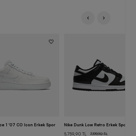
rce 1 '07 CO Icon Erkek Spor
Nike Dunk Low Retro Erkek Spor Aya
5.759,90 TL
7.199,90 TL