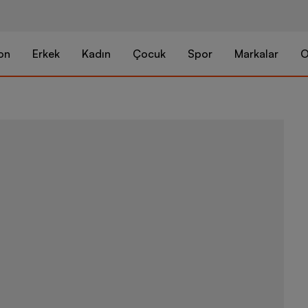
on
Erkek
Kadın
Çocuk
Spor
Markalar
O
Nike Sportsw