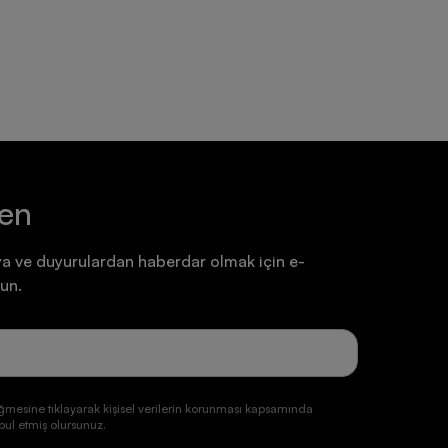
7.199,90 TL
7.199,90 TL
ten
a ve duyurulardan haberdar olmak için e-
un.
ğmesine tıklayarak kişisel verilerin korunması kapsamında
ul etmiş olursunuz.