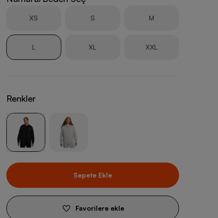
XS
S
M
L
XL
XXL
Renkler
Sepete Ekle
Favorilere ekle