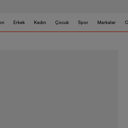
on
Erkek
Kadın
Çocuk
Spor
Markalar
O
Nike Sportsw