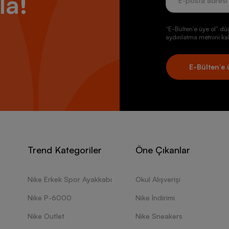
la!
“E-Bülten’e üye ol” dü
aydınlatma metnini kab
E-Bülten’e 
Trend Kategoriler
Öne Çıkanlar
Nike Erkek Spor Ayakkabı
Okul Alışverişi
Nike P-6000
Nike İndirimi
Nike Outlet
Nike Sneakers