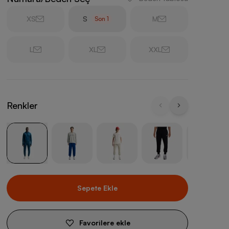
XS
S
M
Son
1
L
XL
XXL
Renkler
Sepete Ekle
Favorilere ekle