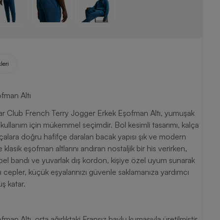
leri
fman Altı
swear Club French Terry Jogger Erkek Eşofman Altı, yumuşak
kullanım için mükemmel seçimdir. Bol kesimli tasarımı, kalça
 paçalara doğru hafifçe daralan bacak yapısı şık ve modern
e klasik eşofman altlarını andıran nostaljik bir his verirken,
k bel bandı ve yuvarlak dış kordon, kişiye özel uyum sunarak
ıtlı cepler, küçük eşyalarınızı güvenle saklamanıza yardımcı
ş katar.
 Altı, orta ağırlıktaki Fransız havlu kumaşıyla üretilmiştir.