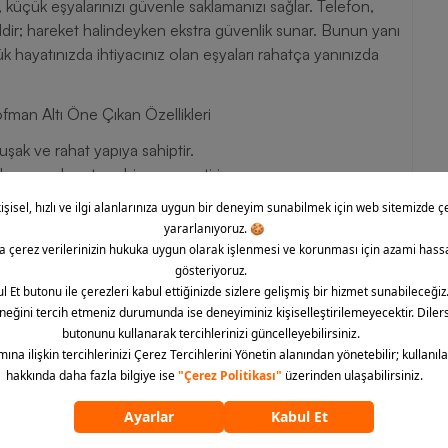
, küçük eşyalarınızı güvenle saklamanızı sağlar. Telefon,
aldir; hareket halindeyken ekstra güvenlik sunar. Bunun yanı
ük hayatınızda ihtiyacınız olan eşyaları rahatça yanınızda
man Altı Öne Çıkan Özellikleri
muşak ve rahat yapıya sahiptir.
k ve modern tarzı bir araya getirir.
 uyum sağlar ve maksimum konfor sunar.
taşımanızı mümkün kılar.
sunar.
k ve konfor vadeder.
çin ürün etiketini kontrol ediniz.
enirken konforunuzu üst seviyeye çıkaracak Nike
ltı şimdi Barcin.com’da sizleri bekliyor! Siz de hemen Nike
rünümün keyfini çıkarabilirsiniz.