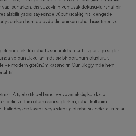
bir yapı sunarken, dış yüzeyinin yumuşak dokusuyla rahat bir
fes alabilir yapısı sayesinde vücut sıcaklığınızı dengede
or yaparken hem de evde dinlenirken rahat hissetmenize
lgelerinde ekstra rahatlık sunarak hareket özgürlüğü sağlar.
onunda ve günlük kullanımda şık bir görünüm oluşturur.
ade ve modern görünüm kazandırır. Günlük giyimde hem
rcihtir.
an Altı, elastik bel bandı ve yuvarlak dış kordonu
ın belinize tam oturmasını sağlarken, rahat kullanım
 halindeyken kayma veya sıkma gibi rahatsız edici durumlar