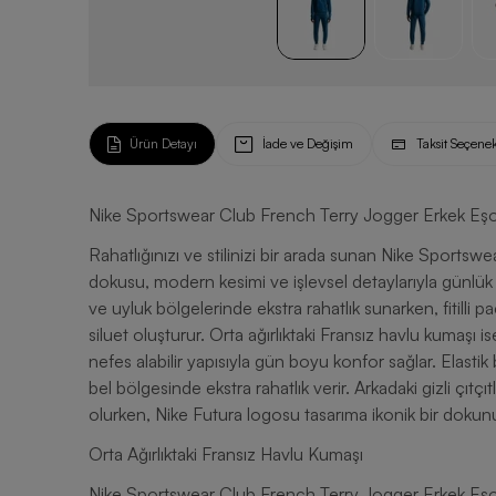
Ürün Detayı
İade ve Değişim
Taksit Seçenek
Nike Sportswear Club French Terry Jogger Erkek Eşo
Rahatlığınızı ve stilinizi bir arada sunan Nike Sport
dokusu, modern kesimi ve işlevsel detaylarıyla günlük 
ve uyluk bölgelerinde ekstra rahatlık sunarken, fitilli
siluet oluşturur. Orta ağırlıktaki Fransız havlu kumaşı is
nefes alabilir yapısıyla gün boyu konfor sağlar. Elasti
bel bölgesinde ekstra rahatlık verir. Arkadaki gizli çıtç
olurken, Nike Futura logosu tasarıma ikonik bir dokunu
Orta Ağırlıktaki Fransız Havlu Kumaşı
Nike Sportswear Club French Terry Jogger Erkek Eşofman