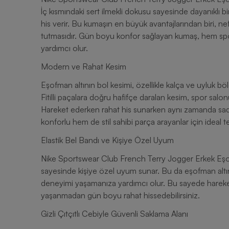
İç kısmındaki sert ilmekli dokusu sayesinde dayanıklı 
his verir. Bu kumaşın en büyük avantajlarından biri, ne
tutmasıdır. Gün boyu konfor sağlayan kumaş, hem sp
yardımcı olur.
Modern ve Rahat Kesim
Eşofman altının bol kesimi, özellikle kalça ve uyluk bö
Fitilli paçalara doğru hafifçe daralan kesim, spor sal
Hareket ederken rahat his sunarken aynı zamanda s
konforlu hem de stil sahibi parça arayanlar için ideal te
Elastik Bel Bandı ve Kişiye Özel Uyum
Nike Sportswear Club French Terry Jogger Erkek Eşofm
sayesinde kişiye özel uyum sunar. Bu da eşofman altın
deneyimi yaşamanıza yardımcı olur. Bu sayede hareket
yaşanmadan gün boyu rahat hissedebilirsiniz.
Gizli Çıtçıtlı Cebiyle Güvenli Saklama Alanı