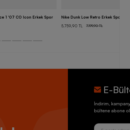
rce 1 '07 CO Icon Erkek Spor
Nike Dunk Low Retro Erkek Spor Aya
5.759,90 TL
7.199,90 TL
E-Bül
İndirim, kampany
bültene abone ol