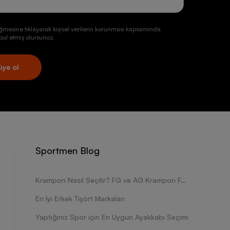
ğmesine tıklayarak kişisel verilerin korunması kapsamında
ul etmiş olursunuz.
üye ol
Sportmen Blog
Krampon Nasıl Seçilir? FG ve AG Krampon Farkları Nelerdir?
En İyi Erkek Tişört Markaları
Yaptığınız Spor için En Uygun Ayakkabı Seçimi