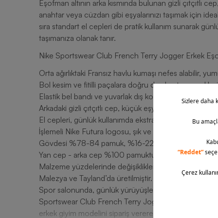
Eşofman altının arka kısmında bulunan gizli çıtçıtlı cep
anahtar veya cüzdan gibi eşyalarınızı taşımak için ide
sıra standart el cepleri de pratik kullanım sunarak günl
taşımanıza olanak tanır.
Nike Sportswear Club French Terry Jogger Erkek Eşof
Orta ağırlıktaki Fransız havlu kumaşı nefes alabilir, yu
Bol kesim ve fitilli paçalara doğru daralan tasarım, klasi
Elastik bel bandı ve yuvarlak dış kordon, kişiye özel
Arkadaki gizli çıtçıtlı cep, küçük eşyalarınızı güvenle 
El cepleri, günlük kullanımda ekstra pratiklik kazandırır.
İşlemeli Nike Futura logosu, şık ve ikonik bir görünüm 
Gövdesi %78-84 pamuk, %16-22 polyesterdir.
Yan cep - arka cep %100 pamuktur; ekstra yumuşaklı
Malzeme yüzdelerinde değişiklikler olabilir, asıl içerik i
Malezya ve Tayland’da üretilmiştir.
Spor salonunda, günlük yürüyüşlerde ya da evde dinl
Sportswear Club French Terry Jogger Erkek Eşofman A
erkek giyim modelini sipariş vererek şık ve rahat bir gö