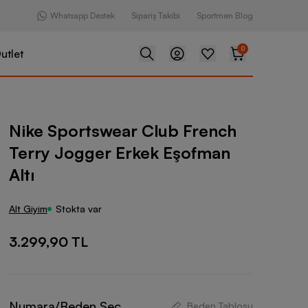
Whatsapp Destek
Sipariş Takibi
Sportmen Blog
0
utlet
ear Club French Terry Jogger Erkek Eşofman Altı
Nike Sportswear Club French
Terry Jogger Erkek Eşofman
Altı
Alt Giyim
Stokta var
3.299,90 TL
Numara/Beden Seç
Beden Tablosu