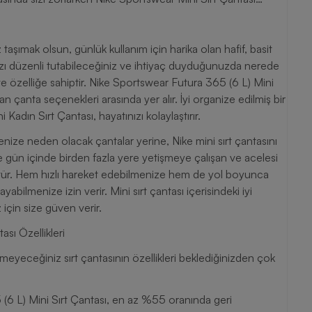
az taşımak olsun, günlük kullanım için harika olan hafif, basit
larınızı düzenli tutabileceğiniz ve ihtiyaç duyduğunuzda nerede
ve özelliğe sahiptir. Nike Sportswear Futura 365 (6 L) Mini
an çanta seçenekleri arasında yer alır. İyi organize edilmiş bir
Kadın Sırt Çantası, hayatınızı kolaylaştırır.
enize neden olacak çantalar yerine, Nike mini sırt çantasını
le gün içinde birden fazla yere yetişmeye çalışan ve acelesi
ükstür. Hem hızlı hareket edebilmenize hem de yol boyunca
abilmenize izin verir. Mini sırt çantası içerisindeki iyi
için size güven verir.
sı Özellikleri
meyeceğiniz sırt çantasının özellikleri beklediğinizden çok
5 (6 L) Mini Sırt Çantası, en az %55 oranında geri