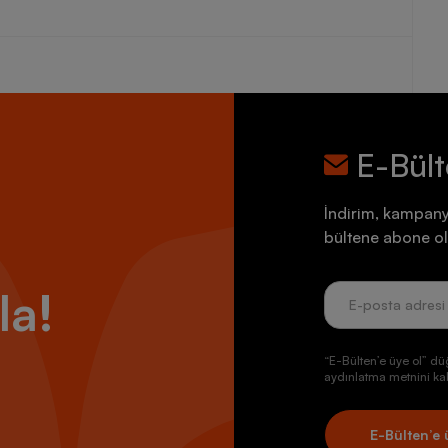
E-Bül
İndirim, kampany
bültene abone ol
la!
“E-Bülten’e üye ol” dü
aydınlatma metnini kab
E-Bülten’e 