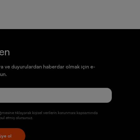
ten
a ve duyurulardan haberdar olmak için e-
un.
ğmesine tıklayarak kişisel verilerin korunması kapsamında
ul etmiş olursunuz.
üye ol