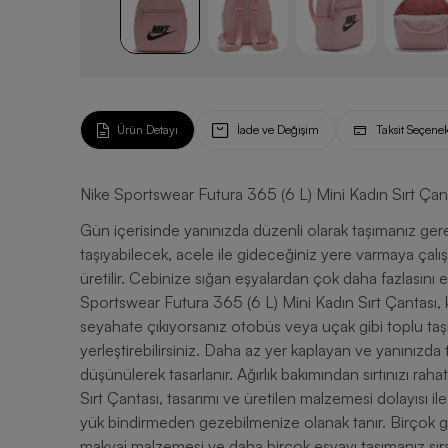
Ürün Detayı
İade ve Değişim
Taksit Seçenek
Nike Sportswear Futura 365 (6 L) Mini Kadın Sırt Çan
Gün içerisinde yanınızda düzenli olarak taşımanız gere
taşıyabilecek, acele ile gideceğiniz yere varmaya çalış
üretilir. Cebinize sığan eşyalardan çok daha fazlasını
Sportswear Futura 365 (6 L) Mini Kadın Sırt Çantası, 
seyahate çıkıyorsanız otobüs veya uçak gibi toplu taş
yerleştirebilirsiniz. Daha az yer kaplayan ve yanınızda t
düşünülerek tasarlanır. Ağırlık bakımından sırtınızı r
Sırt Çantası, tasarımı ve üretilen malzemesi dolayısı 
yük bindirmeden gezebilmenize olanak tanır. Birçok gün
makyaj malzemesi ve daha birçok eşyayı taşımanız sıra