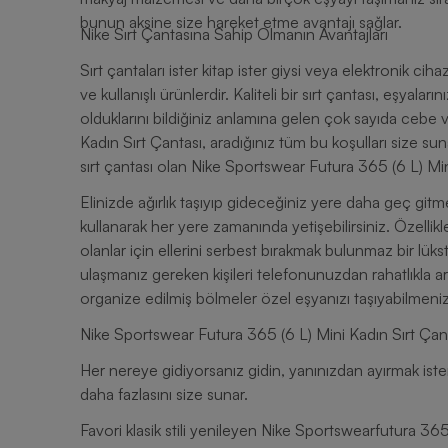
bunun aksine size hareket etme avantajı sağlar.
Nike Sırt Çantasına Sahip Olmanın Avantajları
Sırt çantaları ister kitap ister giysi veya elektronik cih
ve kullanışlı ürünlerdir. Kaliteli bir sırt çantası, eşya
olduklarını bildiğiniz anlamına gelen çok sayıda cebe 
Kadın Sırt Çantası, aradığınız tüm bu koşulları size sun
sırt çantası olan Nike Sportswear Futura 365 (6 L) Mini 
Elinizde ağırlık taşıyıp gideceğiniz yere daha geç gitm
kullanarak her yere zamanında yetişebilirsiniz. Özellik
olanlar için ellerini serbest bırakmak bulunmaz bir l
ulaşmanız gereken kişileri telefonunuzdan rahatlıkla aray
organize edilmiş bölmeler özel eşyanızı taşıyabilmeniz 
Nike Sportswear Futura 365 (6 L) Mini Kadın Sırt Çanta
Her nereye gidiyorsanız gidin, yanınızdan ayırmak iste
daha fazlasını size sunar.
Favori klasik stili yenileyen Nike Sportswearfutura 36