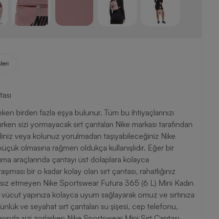
leri
tası
ken birden fazla eşya bulunur. Tüm bu ihtiyaçlarınızı
ırken sizi yormayacak sırt çantaları Nike markası tarafından
 eliniz veya kolunuz yorulmadan taşıyabileceğiniz Nike
küçük olmasına rağmen oldukça kullanışlıdır. Eğer bir
ıma araçlarında çantayı üst dolaplara kolayca
aşıması bir o kadar kolay olan sırt çantası, rahatlığınız
ahatsız etmeyen Nike Sportswear Futura 365 (6 L) Mini Kadın
ile vücut yapınıza kolayca uyum sağlayarak omuz ve sırtınıza
lük ve seyahat sırt çantaları su şişesi, cep telefonu,
sında sizi zorlarken Nike Sportswear Mini Sırt Çantası