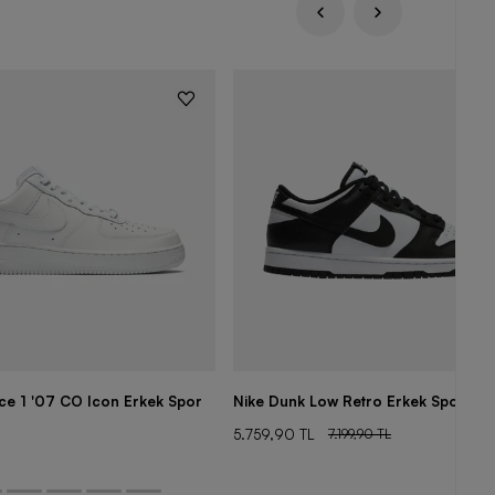
rce 1 '07 CO Icon Erkek Spor
Nike Dunk Low Retro Erkek Spor Aya
5.759,90 TL
7.199,90 TL