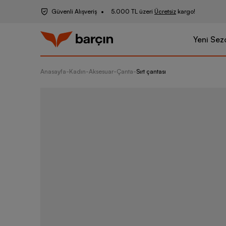
Güvenli Alışveriş
5.000 TL üzeri
Ücretsiz
kargo!
Yeni Sez
Anasayfa
-
Kadın
-
Aksesuar
-
Çanta
-
Sırt çantası