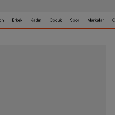
on
Erkek
Kadın
Çocuk
Spor
Markalar
O
Nike Sportswe