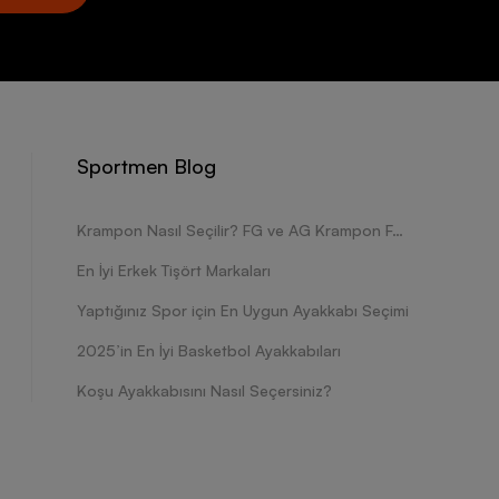
Sportmen Blog
Krampon Nasıl Seçilir? FG ve AG Krampon Farkları Nelerdir?
En İyi Erkek Tişört Markaları
Yaptığınız Spor için En Uygun Ayakkabı Seçimi
2025’in En İyi Basketbol Ayakkabıları
Koşu Ayakkabısını Nasıl Seçersiniz?