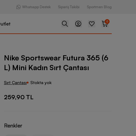
Whatsapp Destek
Sipariş Takibi
Sportmen Blog
0
utlet
ar Futura 365 (6 L) Mini Kadın Sırt Çantası
Nike Sportswear Futura 365 (6
L) Mini Kadın Sırt Çantası
Sırt Çantası
Stokta yok
259,90 TL
Renkler