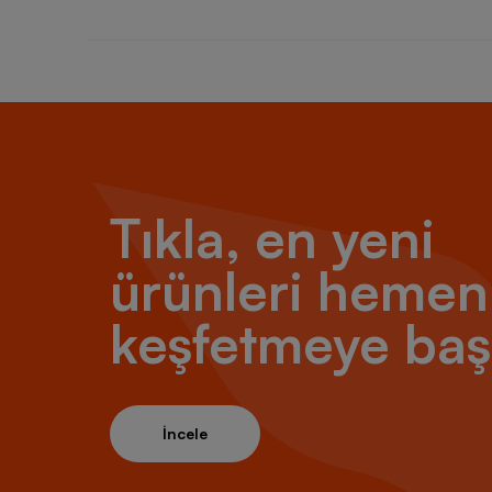
Tıkla, en yeni
ürünleri hemen
keşfetmeye baş
İncele