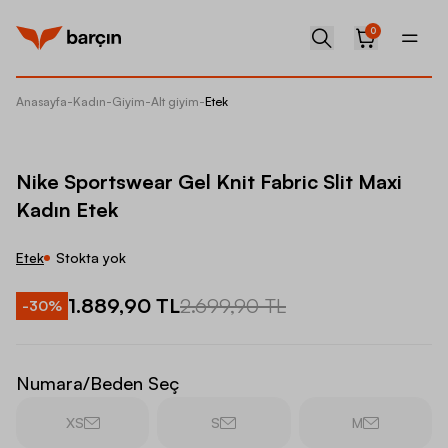
0
Anasayfa
-
Kadın
-
Giyim
-
Alt giyim
-
Etek
Nike Sp
Nike Sportswear Gel Knit Fabric Slit Maxi
Kadın Etek
Etek
Stokta yok
1.889,90 TL
2.699,90 TL
-
30
%
Numara/Beden Seç
XS
S
M