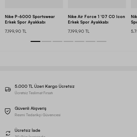
Nike P-6000 Sportswear
Nike Air Force 1 '07 CO Icon
Ni
Erkek Spor Ayakkabı
Erkek Spor Ayakkabı
Sp
7.199,90 TL
7.199,90 TL
5.
5.000 TL Üzeri Kargo Ücretsiz
Ücretsiz Teslimat Fırsatı
Güvenli Alışveriş
Resmi Tedarikçi Güvencesi
Ücretsiz İade
30 Gün İçerisinde