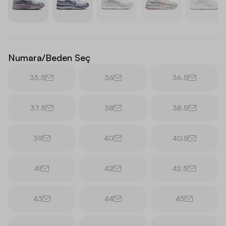
Numara/Beden Seç
35.5
36
36.5
37.5
38
38.5
39
40
40.5
41
42
42.5
43
44
45