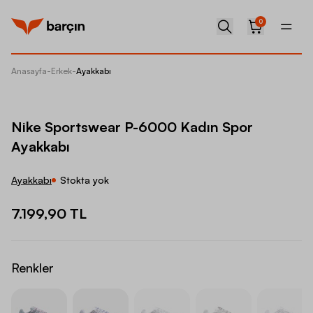
0
Anasayfa
-
Erkek
-
Ayakkabı
Nike Sp
Nike Sportswear P-6000 Kadın Spor
Ayakkabı
Ayakkabı
Stokta yok
7.199,90 TL
Renkler