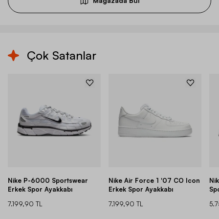
Mağazada Bul
Çok Satanlar
Nike P-6000 Sportswear
Nike Air Force 1 '07 CO Icon
Ni
Erkek Spor Ayakkabı
Erkek Spor Ayakkabı
Sp
7.199,90 TL
7.199,90 TL
5.