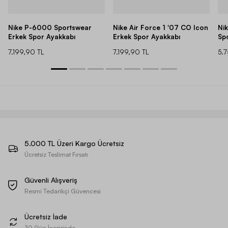
Nike P-6000 Sportswear
Nike Air Force 1 '07 CO Icon
Ni
Erkek Spor Ayakkabı
Erkek Spor Ayakkabı
Sp
7.199,90 TL
7.199,90 TL
5.
5.000 TL Üzeri Kargo Ücretsiz
Ücretsiz Teslimat Fırsatı
Güvenli Alışveriş
Resmi Tedarikçi Güvencesi
Ücretsiz İade
30 Gün İçerisinde