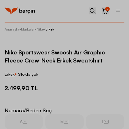
0
Anasayfa
-
Markalar
-
Nike
-
Erkek
Nike Sp
Nike Sportswear Swoosh Air Graphic
Fleece Crew-Neck Erkek Sweatshirt
Erkek
Stokta yok
2.499,90 TL
Numara/Beden Seç
S
M
L