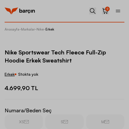
0
Anasayfa
-
Markalar
-
Nike
-
Erkek
Nike Sp
Nike Sportswear Tech Fleece Full-Zip
Hoodie Erkek Sweatshirt
Erkek
Stokta yok
4.699,90 TL
Numara/Beden Seç
XS
S
M