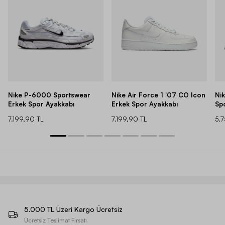
Nike P-6000 Sportswear
Nike Air Force 1 '07 CO Icon
Ni
Erkek Spor Ayakkabı
Erkek Spor Ayakkabı
Sp
7.199,90 TL
7.199,90 TL
5.
5.000 TL Üzeri Kargo Ücretsiz
Ücretsiz Teslimat Fırsatı