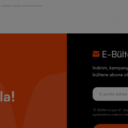
E-Bül
İndirim, kampany
bültene abone ol
la!
“E-Bülten’e üye ol” dü
aydınlatma metnini kab