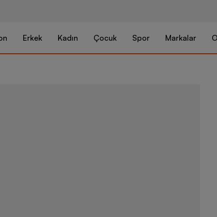
on
Erkek
Kadın
Çocuk
Spor
Markalar
O
Nike Sportsw