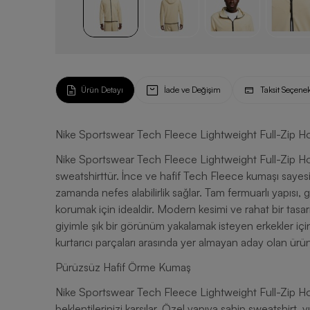
Ürün Detayı
İade ve Değişim
Taksit Seçenek
Nike Sportswear Tech Fleece Lightweight Full-Zip H
Nike Sportswear Tech Fleece Lightweight Full-Zip H
sweatshirttür. İnce ve hafif Tech Fleece kumaşı sayesi
zamanda nefes alabilirlik sağlar. Tam fermuarlı yapısı, g
korumak için idealdir. Modern kesimi ve rahat bir tasar
giyimle şık bir görünüm yakalamak isteyen erkekler için
kurtarıcı parçaları arasında yer almayan aday olan ürü
Pürüzsüz Hafif Örme Kumaş
Nike Sportswear Tech Fleece Lightweight Full-Zip Ho
beklentilerinizi karşılar. Özel yapıya sahip sweatshir