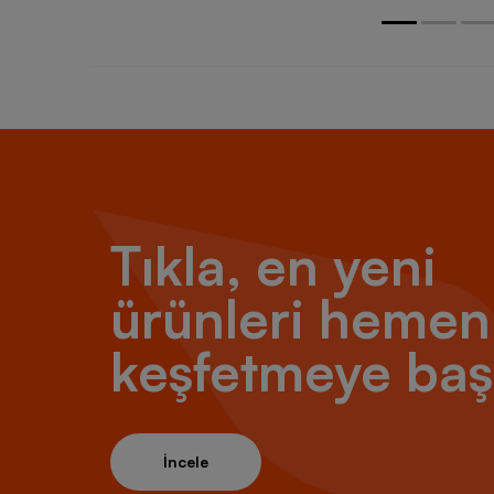
Tıkla, en yeni
ürünleri hemen
keşfetmeye baş
İncele