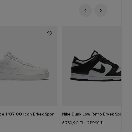
rce 1 '07 CO Icon Erkek Spor
Nike Dunk Low Retro Erkek Spor Aya
5.759,90 TL
7.199,90 TL