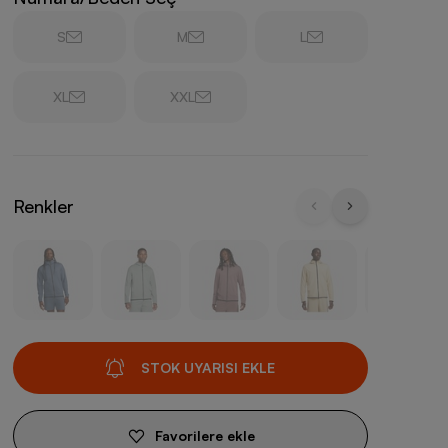
S
M
L
XL
XXL
Renkler
STOK UYARISI EKLE
Favorilere ekle