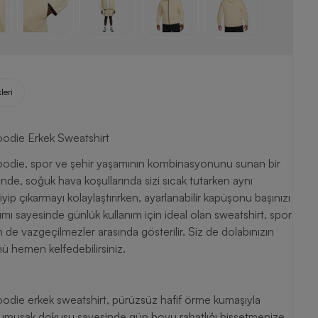
leri
oodie Erkek Sweatshirt
oodie, spor ve şehir yaşamının kombinasyonunu sunan bir
nde, soğuk hava koşullarında sizi sıcak tutarken aynı
iyip çıkarmayı kolaylaştırırken, ayarlanabilir kapüşonu başınızı
ımı sayesinde günlük kullanım için ideal olan sweatshirt, spor
 de vazgeçilmezler arasında gösterilir. Siz de dolabınızın
nü hemen kelfedebilirsiniz.
odie erkek sweatshirt, pürüzsüz hafif örme kumaşıyla
t, yumuşak dokusu sayesinde gün boyu rahatlığı hissetmenize