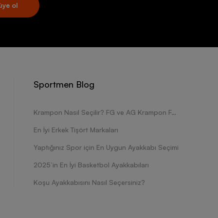
üye ol
Sportmen Blog
Krampon Nasıl Seçilir? FG ve AG Krampon Farkları Nelerdir?
En İyi Erkek Tişört Markaları
Yaptığınız Spor için En Uygun Ayakkabı Seçimi
2025’in En İyi Basketbol Ayakkabıları
Koşu Ayakkabısını Nasıl Seçersiniz?