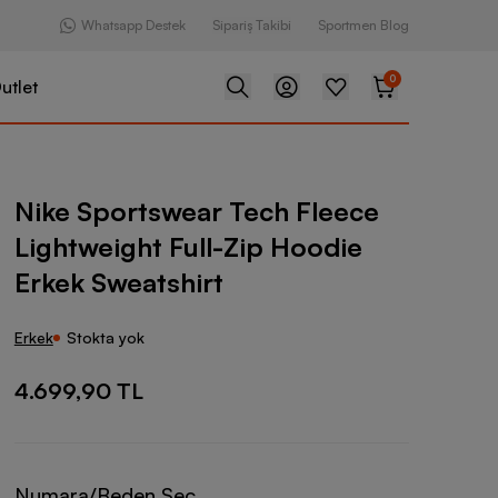
Whatsapp Destek
Sipariş Takibi
Sportmen Blog
0
utlet
ear Tech Fleece Lightweight Full-Zip Hoodie Erkek Sweatshirt
Nike Sportswear Tech Fleece
Lightweight Full-Zip Hoodie
Erkek Sweatshirt
Erkek
Stokta yok
4.699,90 TL
Numara/Beden Seç