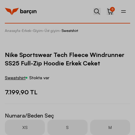
0
Anasayfa
-
Erkek
-
Giyim
-
Üst giyim
-
Sweatshirt
Nike Sp
Nike Sportswear Tech Fleece Windrunner
SS25 Full-Zip Hoodie Erkek Ceket
Sweatshirt
Stokta var
7.199,90 TL
Numara/Beden Seç
XS
S
M