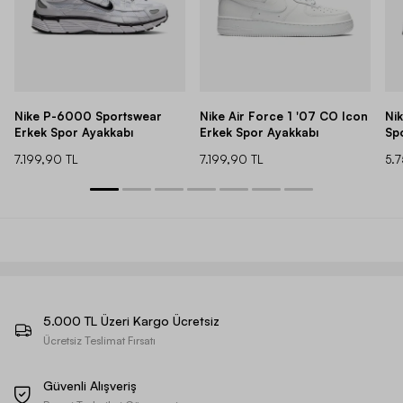
Nike P-6000 Sportswear
Nike Air Force 1 '07 CO Icon
Ni
Erkek Spor Ayakkabı
Erkek Spor Ayakkabı
Sp
7.199,90 TL
7.199,90 TL
5.
5.000 TL Üzeri Kargo Ücretsiz
Ücretsiz Teslimat Fırsatı
Güvenli Alışveriş