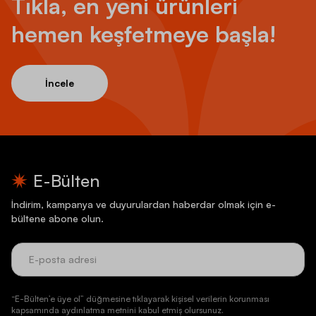
Tıkla, en yeni ürünleri
hemen keşfetmeye başla!
İncele
E-Bülten
İndirim, kampanya ve duyurulardan haberdar olmak için e-
bültene abone olun.
“E-Bülten’e üye ol” düğmesine tıklayarak kişisel verilerin korunması
kapsamında aydınlatma metnini kabul etmiş olursunuz.