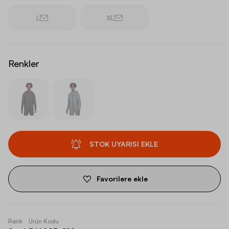
L
XL
Renkler
STOK UYARISI EKLE
Favorilere ekle
Renk
Ürün Kodu