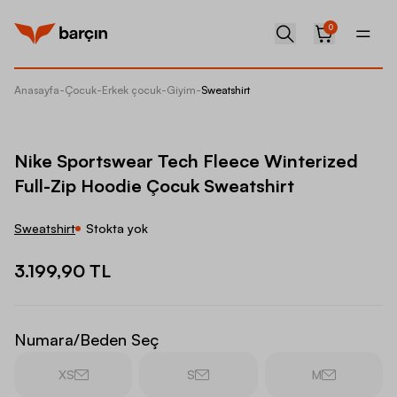
0
Anasayfa
-
Çocuk
-
Erkek çocuk
-
Giyim
-
Sweatshirt
Nike Sp
Nike Sportswear Tech Fleece Winterized
Full-Zip Hoodie Çocuk Sweatshirt
Sweatshirt
Stokta yok
3.199,90 TL
Numara/Beden Seç
XS
S
M