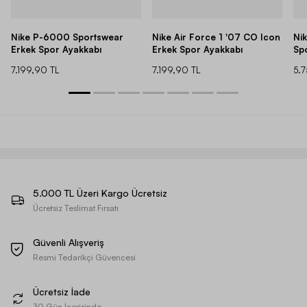
Nike P-6000 Sportswear
Nike Air Force 1 '07 CO Icon
Ni
Erkek Spor Ayakkabı
Erkek Spor Ayakkabı
Sp
7.199,90 TL
7.199,90 TL
5.
5.000 TL Üzeri Kargo Ücretsiz
Ücretsiz Teslimat Fırsatı
Güvenli Alışveriş
Resmi Tedarikçi Güvencesi
Ücretsiz İade
30 Gün İçerisinde