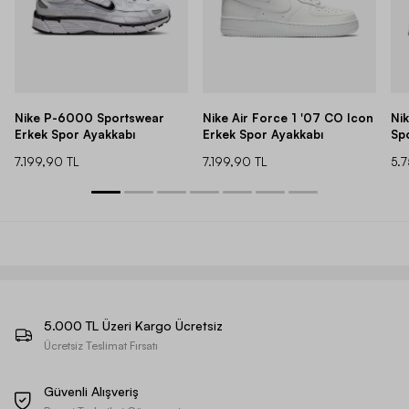
Nike P-6000 Sportswear
Nike Air Force 1 '07 CO Icon
Ni
Erkek Spor Ayakkabı
Erkek Spor Ayakkabı
Sp
7.199,90 TL
7.199,90 TL
5.
5.000 TL Üzeri Kargo Ücretsiz
Ücretsiz Teslimat Fırsatı
Güvenli Alışveriş