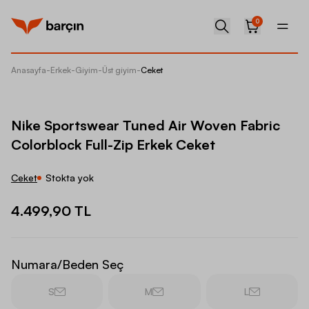
0
Anasayfa
-
Erkek
-
Giyim
-
Üst giyim
-
Ceket
Nike Sp
Nike Sportswear Tuned Air Woven Fabric
Colorblock Full-Zip Erkek Ceket
Ceket
Stokta yok
4.499,90 TL
Numara/Beden Seç
S
M
L