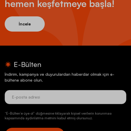
hemen keşfetmeye başla!
İncele
E-Bülten
İndirim, kampanya ve duyurulardan haberdar olmak için e-
bültene abone olun.
“E-Bülten’e üye ol” düğmesine tıklayarak kişisel verilerin korunması
kapsamında aydınlatma metnini kabul etmiş olursunuz.