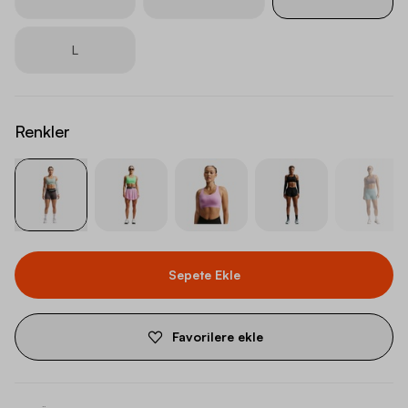
L
Renkler
Sepete Ekle
Favorilere ekle