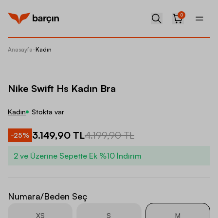
0
Anasayfa
-
Kadın
Nike Sw
Nike Swift Hs Kadın Bra
Kadın
Stokta var
3.149,90 TL
4.199,90 TL
-
25
%
2 ve Üzerine Sepette Ek %10 İndirim
Numara/Beden Seç
XS
S
M