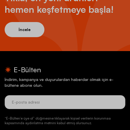
hemen keşfetmeye başla!
İncele
E-Bülten
İndirim, kampanya ve duyurulardan haberdar olmak için e-
bültene abone olun.
“E-Bülten’e üye ol” düğmesine tıklayarak kişisel verilerin korunması
kapsamında aydınlatma metnini kabul etmiş olursunuz.