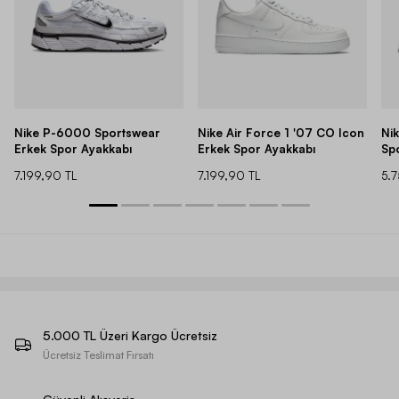
Nike P-6000 Sportswear
Nike Air Force 1 '07 CO Icon
Ni
Erkek Spor Ayakkabı
Erkek Spor Ayakkabı
Sp
7.199,90 TL
7.199,90 TL
5.
5.000 TL Üzeri Kargo Ücretsiz
Ücretsiz Teslimat Fırsatı