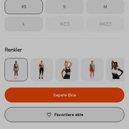
XS
S
M
L
XL
XXL
Renkler
Sepete Ekle
Favorilere ekle