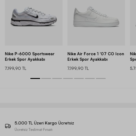
Nike P-6000 Sportswear
Nike Air Force 1 '07 CO Icon
Ni
Erkek Spor Ayakkabı
Erkek Spor Ayakkabı
Sp
7.199,90 TL
7.199,90 TL
5.
5.000 TL Üzeri Kargo Ücretsiz
Ücretsiz Teslimat Fırsatı