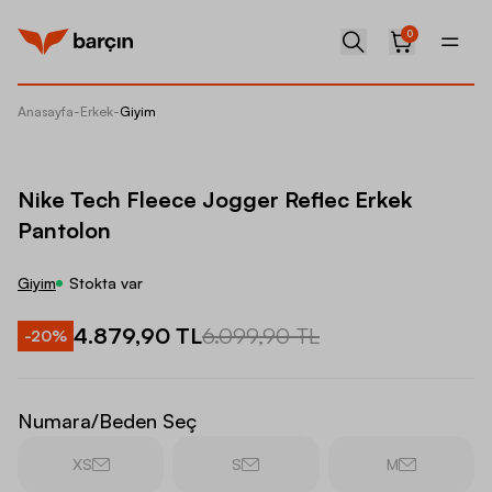
0
Anasayfa
-
Erkek
-
Giyim
Nike Te
Nike Tech Fleece Jogger Reflec Erkek
Pantolon
Giyim
Stokta var
4.879,90 TL
6.099,90 TL
-
20
%
Numara/Beden Seç
XS
S
M