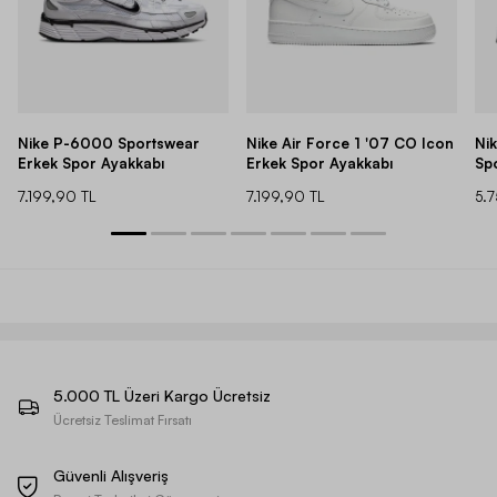
Nike P-6000 Sportswear
Nike Air Force 1 '07 CO Icon
Ni
Erkek Spor Ayakkabı
Erkek Spor Ayakkabı
Sp
7.199,90 TL
7.199,90 TL
5.
5.000 TL Üzeri Kargo Ücretsiz
Ücretsiz Teslimat Fırsatı
Güvenli Alışveriş