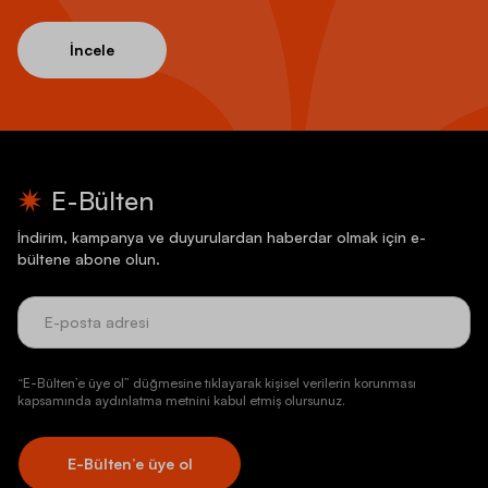
İncele
E-Bülten
İndirim, kampanya ve duyurulardan haberdar olmak için e-
bültene abone olun.
“E-Bülten’e üye ol” düğmesine tıklayarak kişisel verilerin korunması
kapsamında aydınlatma metnini kabul etmiş olursunuz.
E-Bülten’e üye ol