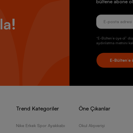
bültene abone ol
la!
“E-Bülten’e üye ol” dü
aydınlatma metnini kab
E-Bülten’e 
Trend Kategoriler
Öne Çıkanlar
Nike Erkek Spor Ayakkabı
Okul Alışverişi