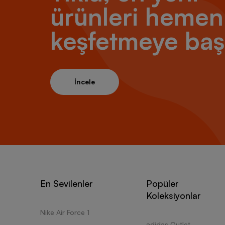
ürünleri hemen
keşfetmeye baş
İncele
En Sevilenler
Popüler
Koleksiyonlar
Nike Air Force 1
adidas Outlet