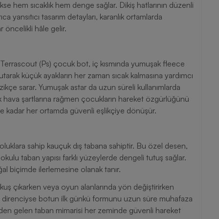
kse hem sıcaklık hem denge sağlar. Dikiş hatlarının düzenli
rıca yansıtıcı tasarım detayları, karanlık ortamlarda
öncelikli hâle gelir.
e Terrascout (Ps) çocuk bot, iç kısmında yumuşak fleece
e tutarak küçük ayakların her zaman sıcak kalmasına yardımcı
azikçe sarar. Yumuşak astar da uzun süreli kullanımlarda
uk hava şartlarına rağmen çocukların hareket özgürlüğünü
ne kadar her ortamda güvenli eşlikçiye dönüşür.
oluklara sahip kauçuk dış tabana sahiptir. Bu özel desen,
okulu taban yapısı farklı yüzeylerde dengeli tutuş sağlar.
l biçimde ilerlemesine olanak tanır.
kuş çıkarken veya oyun alanlarında yön değiştirirken
ma direnciyse botun ilk günkü formunu uzun süre muhafaza
nden gelen taban mimarisi her zeminde güvenli hareket