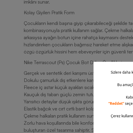
imkânı sunar.
Kolay Giyilen Pratik Form
Çocukların kendi başına giyip çıkarabileceği şekilde tasar
kombinasyonuyla pratik kullanım sağlar. Çekme halkalar
arkasıysa ayağın botun içine rahatça kaymasını destekler
hızlandırırken çocukların bağımsız hareket etme alışka
özgü özgürlük hissini hem ebeveynler için güvenli tercih
Nike Terrascout (Ps) Çocuk Bot Diğer Özellikleri
Gerçek ve sentetik deri karışımı üst yüzey dayanıklılık s
Dokulu çamurluk dış etkenlere karşı koruma sunar.
Fleece iç astar küçük ayakları sıcak tutar.
Kauçuk dış taban güçlü zemin tutuşu kazandırır.
Yansıtıcı detaylar düşük ışıkta görünürlüğü destekler.
Elastik bağcık ve cırt cırtlı bant kolay giyim sağlar.
Çekme halkaları pratik kullanım sunar.
Zorlu hava koşullarında bile konforundan ödün vermeye
buluşturan özel tasarıma sahiptir. Sağlam tabanı, yumuş