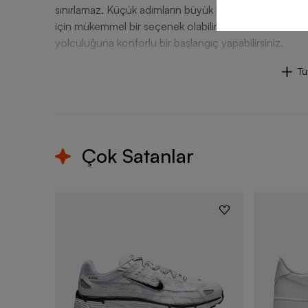
sınırlamaz. Küçük adımların büyük keşiflerine eşlik 
için mükemmel bir seçenek olabilir. Nike bot modelini
yolculuğuna konforlu bir başlangıç yapabilirsiniz.
T
Çok Satanlar