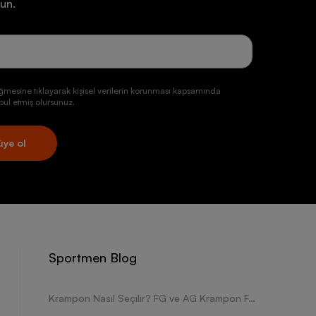
un.
ğmesine tıklayarak kişisel verilerin korunması kapsamında
ul etmiş olursunuz.
üye ol
Sportmen Blog
Krampon Nasıl Seçilir? FG ve AG Krampon Farkları Nelerdir?