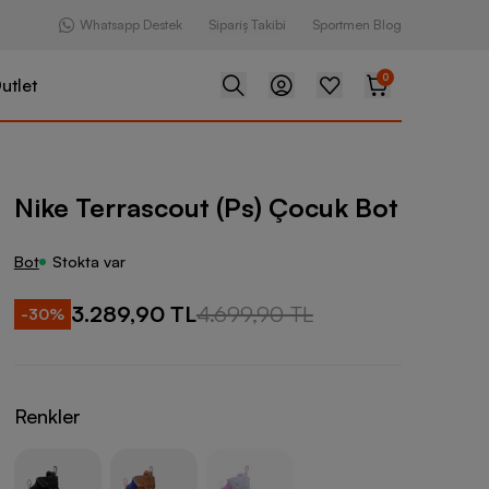
Whatsapp Destek
Sipariş Takibi
Sportmen Blog
0
utlet
out (Ps) Çocuk Bot
Nike Terrascout (Ps) Çocuk Bot
Bot
Stokta var
3.289,90 TL
4.699,90 TL
-
30
%
Renkler