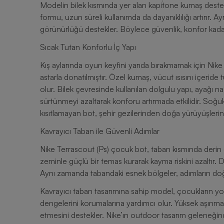
Modelin bilek kısmında yer alan kapi̇tone kumaş deste
formu, uzun süreli kullanımda da dayanıklılığı artırır. Ay
görünürlüğü destekler. Böylece güvenlik, konfor kadar 
Sıcak Tutan Konforlu İç Yapı
Kış aylarında oyun keyfini yarıda bırakmamak için Nik
astarla donatılmıştır. Özel kumaş, vücut ısısını içerid
olur. Bilek çevresinde kullanılan dolgulu yapı, ayağı n
sürtünmeyi azaltarak konforu artırmada etkilidir. Soğ
kısıtlamayan bot, şehir gezilerinden doğa yürüyüşleri
Kavrayıcı Taban ile Güvenli Adımlar
Nike Terrascout (Ps) çocuk bot, taban kısmında derin 
zeminle güçlü bir temas kurarak kayma riskini azaltır. D
Aynı zamanda tabandaki esnek bölgeler, adımların doğa
Kavrayıcı taban tasarımına sahip model, çocukların yo
dengelerini korumalarına yardımcı olur. Yüksek aşın
etmesini destekler. Nike’ın outdoor tasarım geleneği