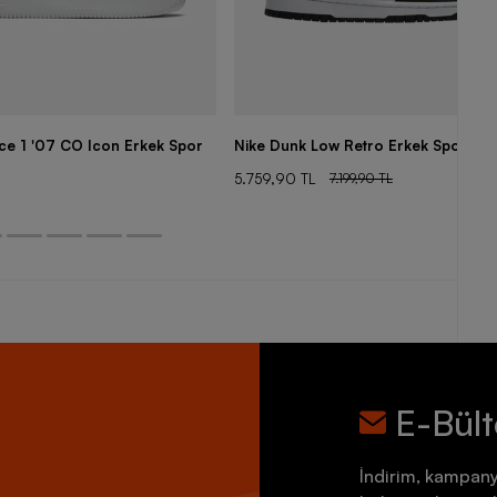
rce 1 '07 CO Icon Erkek Spor
Nike Dunk Low Retro Erkek Spor Aya
5.759,90 TL
7.199,90 TL
E-Bül
İndirim, kampany