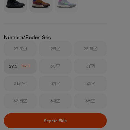
Numara/Beden Seç
27.5
28
28.5
29.5
30
31
Son
1
31.5
32
33
33.5
34
35
Sepete Ekle