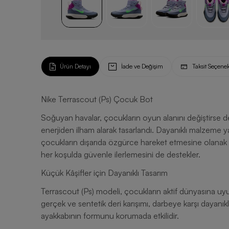
Ürün Detayı
İade ve Değişim
Taksit Seçenek
Nike Terrascout (Ps) Çocuk Bot
Soğuyan havalar, çocukların oyun alanını değiştirse d
enerjiden ilham alarak tasarlandı. Dayanıklı malzeme 
çocukların dışarıda özgürce hareket etmesine olanak t
her koşulda güvenle ilerlemesini de destekler.
Küçük Kâşifler için Dayanıklı Tasarım
Terrascout (Ps) modeli, çocukların aktif dünyasına uyu
gerçek ve sentetik deri karışımı, darbeye karşı dayanık
ayakkabının formunu korumada etkilidir.