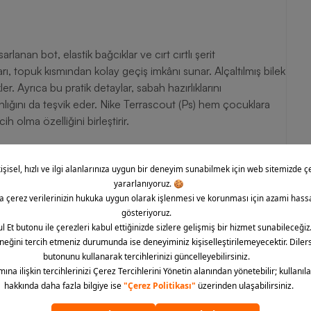
lanan bot, elastik bağcıklar ve cırt cırtlı şerit
ı, topuk kısmından kolay geçiş imkânı sunar. Alçaltılmış bilek
. Ayrıca bu pratik detaylar, sabah hazırlıklarını
nlığını da teşvik eder. Nike Terrascout (Ps) hem çocuklara
 olma özelliğini birleştirir.
ağlar.
n Nike Terrascout (Ps) çocuk bot, dayanıklılığı sıcaklıkla
ak astarı ve kolay giyilen formuyla çocukların enerjisini