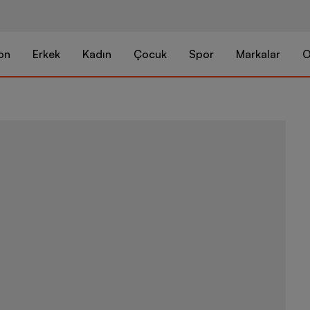
on
Erkek
Kadın
Çocuk
Spor
Markalar
O
Nike Terrasc