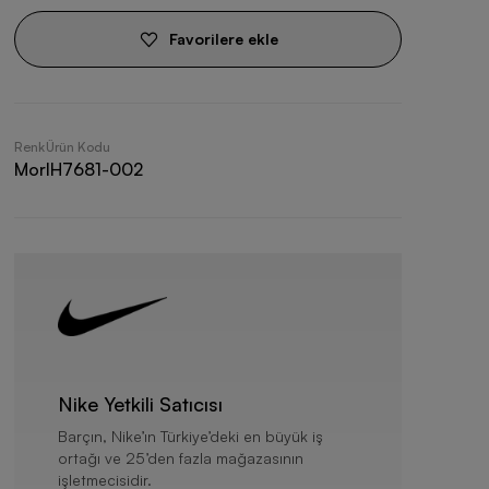
Favorilere ekle
Renk
Ürün Kodu
Mor
IH7681-002
Nike Yetkili Satıcısı
Barçın, Nike’ın Türkiye’deki en büyük iş
ortağı ve 25’den fazla mağazasının
işletmecisidir.