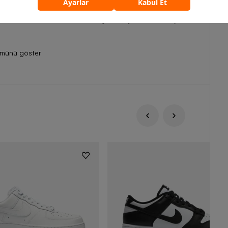
eden model hem koruma hem hareket özgürlüğü arayan aileler
 Barcin.com üzerinden inceleyebilir, çocukların keşif
ümünü göster