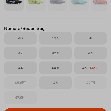
Numara/Beden Seç
40
40.5
41
42
42.5
43
44
44.5
45
Son
1
45.5
46
47
47.5