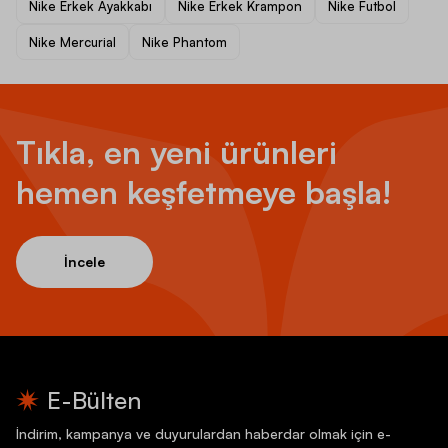
Nike Erkek Ayakkabı
Nike Erkek Krampon
Nike Futbol
Nike Mercurial
Nike Phantom
Tıkla, en yeni ürünleri
hemen keşfetmeye başla!
İncele
E-Bülten
İndirim, kampanya ve duyurulardan haberdar olmak için e-