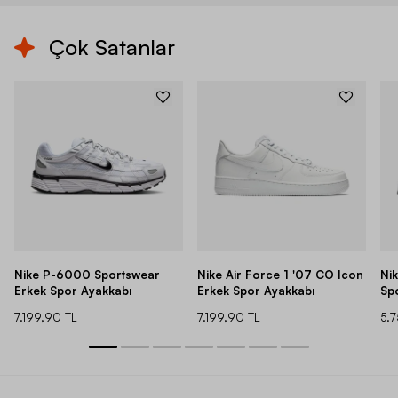
Çok Satanlar
Nike P-6000 Sportswear
Nike Air Force 1 '07 CO Icon
Ni
Erkek Spor Ayakkabı
Erkek Spor Ayakkabı
Sp
7.199,90 TL
7.199,90 TL
5.