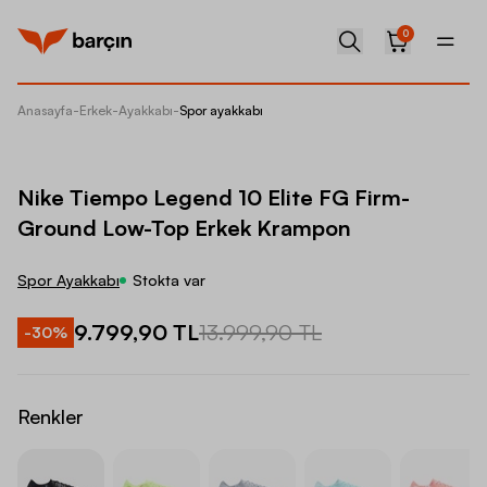
0
Anasayfa
-
Erkek
-
Ayakkabı
-
Spor ayakkabı
Nike Ti
Nike Tiempo Legend 10 Elite FG Firm-
Ground Low-Top Erkek Krampon
Spor Ayakkabı
Stokta var
9.799,90 TL
13.999,90 TL
-
30
%
Renkler