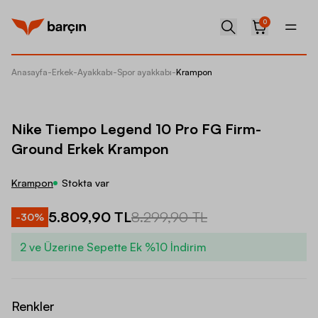
0
Anasayfa
-
Erkek
-
Ayakkabı
-
Spor ayakkabı
-
Krampon
Nike T
Nike Tiempo Legend 10 Pro FG Firm-
Ground Erkek Krampon
Krampon
Stokta var
5.809,90 TL
8.299,90 TL
-
30
%
2 ve Üzerine Sepette Ek %10 İndirim
Renkler