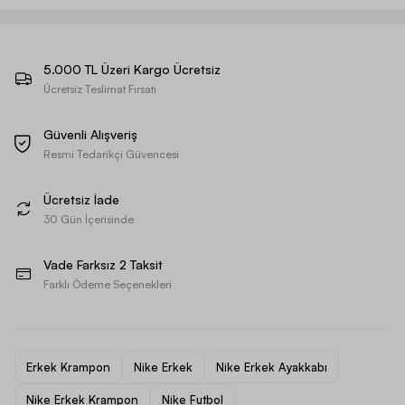
5.000 TL Üzeri Kargo Ücretsiz
Ücretsiz Teslimat Fırsatı
Güvenli Alışveriş
Resmi Tedarikçi Güvencesi
Ücretsiz İade
30 Gün İçerisinde
Vade Farksız 2 Taksit
Farklı Ödeme Seçenekleri
Erkek Krampon
Nike Erkek
Nike Erkek Ayakkabı
Nike Erkek Krampon
Nike Futbol