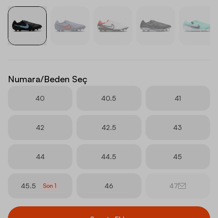
Numara/Beden Seç
40
40.5
41
42
42.5
43
44
44.5
45
45.5
46
47
Son
1