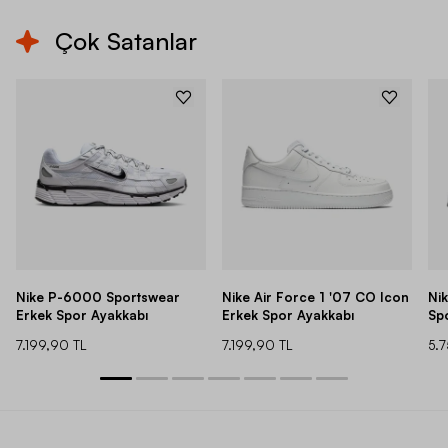
Çok Satanlar
Nike P-6000 Sportswear
Nike Air Force 1 '07 CO Icon
Ni
Erkek Spor Ayakkabı
Erkek Spor Ayakkabı
Sp
7.199,90 TL
7.199,90 TL
5.